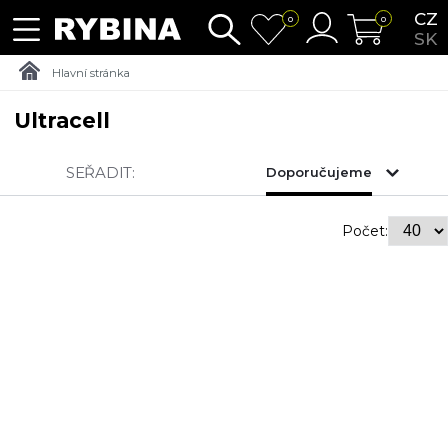
CZ
0
0
SK
Hlavní stránka
Ultracell
SEŘADIT:
Doporučujeme
Počet: