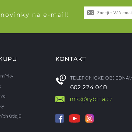
 novinky na e-mail!
ÁKUPU
KONTAKT
dmínky
TELEFONICKÉ OBJEDNÁV
t
602 224 048
ava
info@rybina.cz
ky
ích údajů