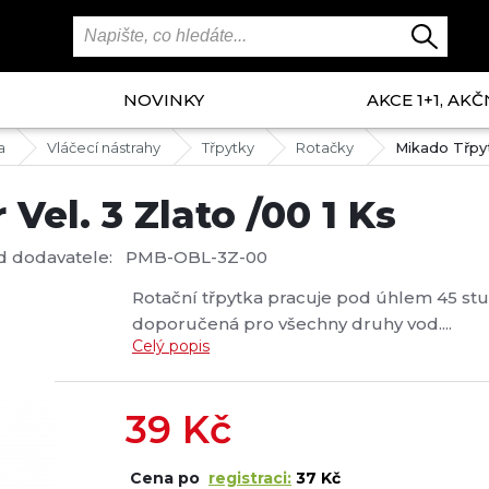
NOVINKY
AKCE 1+1, AKČ
a
Vláčecí nástrahy
Třpytky
Rotačky
Mikado Třpyt
Vel. 3 Zlato /00 1 Ks
d dodavatele:
PMB-OBL-3Z-00
Rotační třpytka pracuje pod úhlem 45 stupň
doporučená pro všechny druhy vod....
Celý popis
39
Kč
Cena po
registraci:
37 Kč