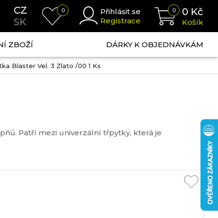
CZ
0
Kč
0
Přihlásit se
0
SK
Registrace
Košík
NÍ ZBOŽÍ
DÁRKY K OBJEDNÁVKÁM
ka Blaster Vel. 3 Zlato /00 1 Ks
ů. Patří mezi univerzální třpytky, která je