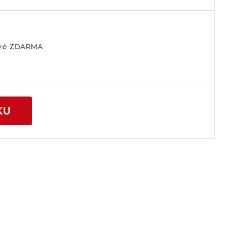
ové ZDARMA
KU