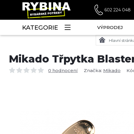
602 224 048
KATEGORIE
VÝPRODEJ
Hlavní stránk
Mikado Třpytka Blaster 
0 hodnocení
Značka:
Mikado
Kó