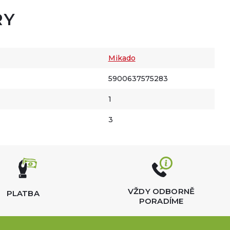
RY
Mikado
5900637575283
1
3
VŽDY ODBORNĚ
PLATBA
PORADÍME