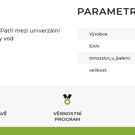
PARAMET
Patří mezi univerzální
Výrobce:
y vod.
EAN:
mnozstvi_v_baleni:
velikost:
AVĚ
VĚRNOSTNÍ
PROGRAM