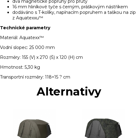
dva magnetické popruhy pro pruty
16 mm hliníkové tyče s černým, práškovým nástřikem
dodáváno s T-kolíky, napínacím popruhem a taškou na zip
z Aquatexxu™
Technické parametry
Materiál: Aquatexx™
Vodní slopec: 25 000 mm
Rozměry: 155 (V) x 270 (Š) x 120 (H) cm
Hmotnost: 5,30 kg
Transportní rozměry: 118×15 ? cm
Alternativy