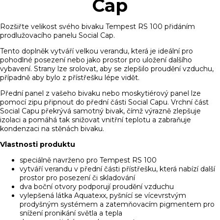
Cap
Rozšiřte velikost svého bivaku Tempest RS 100 přidáním
prodlužovacího panelu Social Cap.
Tento doplněk vytváří velkou verandu, která je ideální pro
pohodlné posezení nebo jako prostor pro uložení dalšího
vybavení. Strany lze srolovat, aby se zlepšilo proudění vzduchu,
případně aby bylo z přístřešku lépe vidět.
Přední panel z vašeho bivaku nebo moskytiérový panel lze
pomocí zipu připnout do přední části Social Capu. Vrchní část
Social Capu překrývá samotný bivak, čímž výrazně zlepšuje
izolaci a pomáhá tak snižovat vnitřní teplotu a zabraňuje
kondenzaci na stěnách bivaku.
Vlastnosti produktu
speciálně navrženo pro Tempest RS 100
vytváří verandu v přední části přístřešku, která nabízí další
prostor pro posezení či skladování
dva boční otvory podporují proudění vzduchu
vylepšená látka Aquatexx‚ pyšnící se vícevrstvým
prodyšným systémem a zatemňovacím pigmentem pro
snížení pronikání světla a tepla