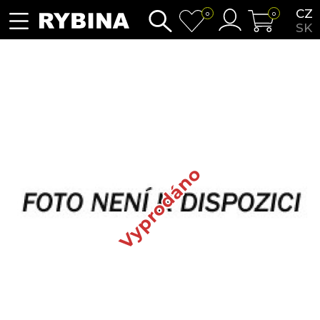
CZ
0
0
SK
Vyprodáno