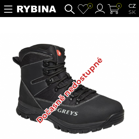
CZ
0
0
SK
Dočasně nedostupné