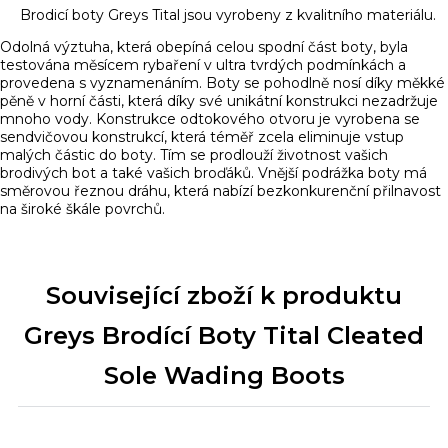
Brodicí boty Greys Tital jsou vyrobeny z kvalitního materiálu.
Odolná výztuha, která obepíná celou spodní část boty, byla
testována měsícem rybaření v ultra tvrdých podmínkách a
provedena s vyznamenáním. Boty se pohodlně nosí díky měkké
pěně v horní části, která díky své unikátní konstrukci nezadržuje
mnoho vody. Konstrukce odtokového otvoru je vyrobena se
sendvičovou konstrukcí, která téměř zcela eliminuje vstup
malých částic do boty. Tím se prodlouží životnost vašich
brodivých bot a také vašich broďáků. Vnější podrážka boty má
směrovou řeznou dráhu, která nabízí bezkonkurenční přilnavost
na široké škále povrchů.
Související zboží k produktu
Greys Brodící Boty Tital Cleated
Sole Wading Boots