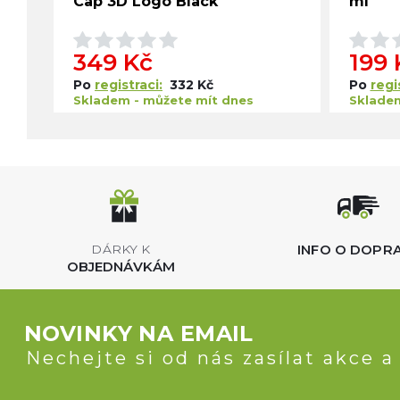
Cap 3D Logo Black
ml
349 Kč
199 
Po
registraci:
332 Kč
Po
regi
Skladem - můžete mít dnes
Skladem
INFO O DOPR
DÁRKY K
OBJEDNÁVKÁM
NOVINKY NA EMAIL
Nechejte si od nás zasílat akce a