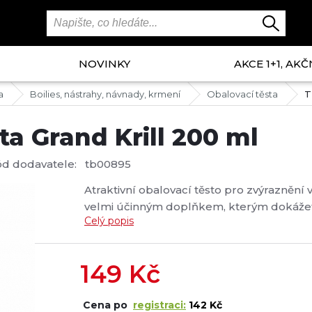
NOVINKY
AKCE 1+1, AKČ
a
Boilies, nástrahy, návnady, krmení
Obalovací těsta
T
ta Grand Krill 200 ml
ód dodavatele:
tb00895
Atraktivní obalovací těsto pro zvýraznění 
velmi účinným doplňkem, kterým dokážete z
Celý popis
obsahuje účinné látky, které se pozvolna 
Navíc obsahuje aktivní mikro částice, kter
149
Kč
Cena po
registraci:
142 Kč