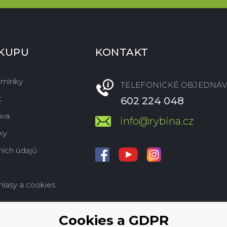
ÁKUPU
KONTAKT
dmínky
TELEFONICKÉ OBJEDNÁV
t
602 224 048
ava
info@rybina.cz
ky
ích údajů
hlasy a cookies
Cookies a GDPR