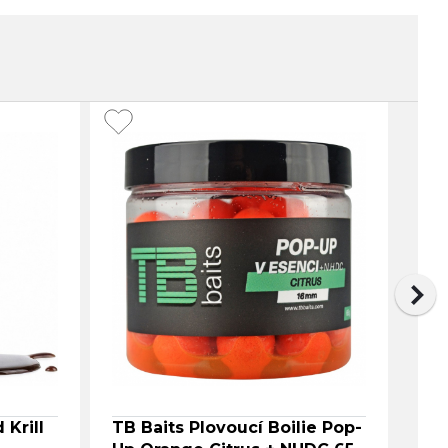
NO
 Krill
TB Baits Plovoucí Boilie Pop-
TB 