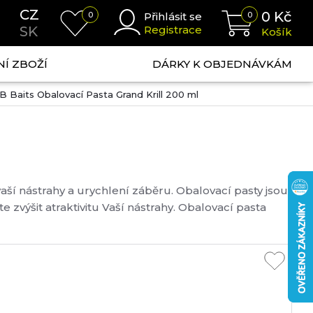
CZ
0
Kč
0
Přihlásit se
0
SK
Registrace
Košík
NÍ ZBOŽÍ
DÁRKY K OBJEDNÁVKÁM
B Baits Obalovací Pasta Grand Krill 200 ml
vaší nástrahy a urychlení záběru. Obalovací pasty jsou
výšit atraktivitu Vaší nástrahy. Obalovací pasta
uvolňují a vytvářejí drobný zákal kolem nástrahy.
é pulzují kolem nástrahy,...