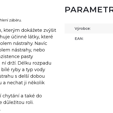
PARAMET
hlení záběru.
Výrobce:
, kterým dokážete zvýšit
huje účinné látky, které
EAN:
kolem nástrahy. Navíc
kolem nástrahy, nebo
zistence pasty
ní drží. Délku rozpadu
bílé ryby a typ vody
strahu s delší dobou
 a nechat ji několik
 chytání a také do
důležitou roli.
.