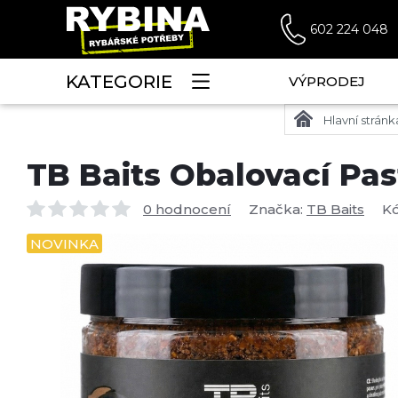
602 224 048
KATEGORIE
VÝPRODEJ
Hlavní stránk
TB Baits Obalovací Pas
0 hodnocení
Značka:
TB Baits
K
NOVINKA