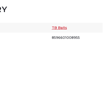
RY
TB Baits
8596601008955