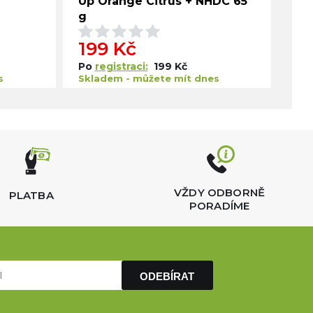
Up Orange Citrus + NHDC 65
Up 
g
199 Kč
19
Po
registraci:
199 Kč
Po
s
Skladem - můžete mít dnes
Skl
VŽDY ODBORNĚ
PLATBA
PORADÍME
ODEBÍRAT