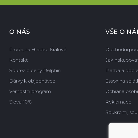
O NÁS
VŠE O N
Prodejna Hradec Králové
Obchodní po
Kontakt
Jak nakupova
Soutěž o ceny Delphin
Platba a dopr
Dárky k objednávce
Essox na splát
Věrnostní program
Ochrana osobn
Sleva 10%
Reklamace
Soukromí, sou