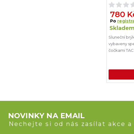
780 K
Po
registra
Skladem
Sluneční brýl
vybaveny spe
čočkami TAC 
NOVINKY NA EMAIL
Nechejte si od nás zasílat akce a