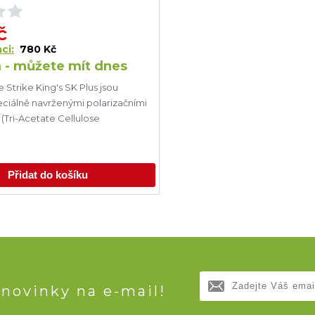
č
ci:
780 Kč
 - můžete mít dnes
e Strike King's SK Plus jsou
ciálně navrženými polarizačními
(Tri-Acetate Cellulose
Přidat do košíku
 novinky na e-mail!