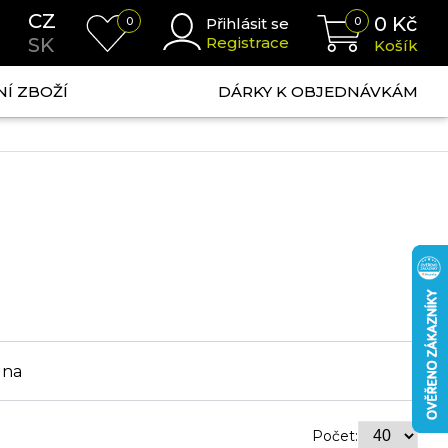
CZ
0
Kč
0
Přihlásit se
0
SK
Registrace
Košík
NÍ ZBOŽÍ
DÁRKY K OBJEDNÁVKÁM
ena
Počet: