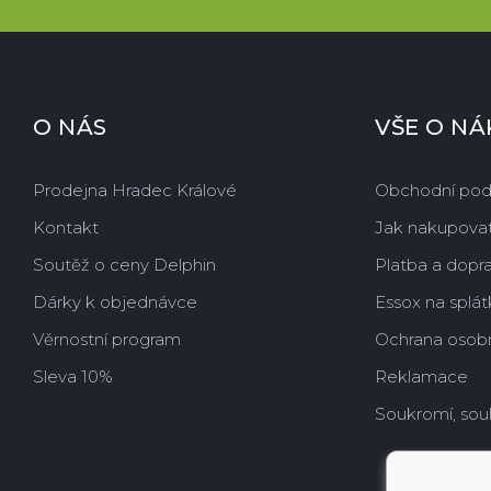
O NÁS
VŠE O N
Prodejna Hradec Králové
Obchodní po
Kontakt
Jak nakupova
Soutěž o ceny Delphin
Platba a dopr
Dárky k objednávce
Essox na splát
Věrnostní program
Ochrana osobn
Sleva 10%
Reklamace
Soukromí, sou