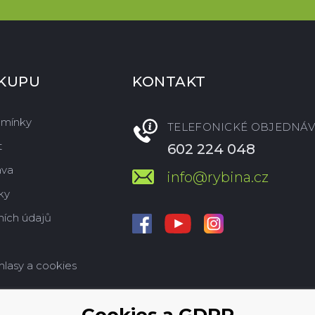
ÁKUPU
KONTAKT
dmínky
TELEFONICKÉ OBJEDNÁV
t
602 224 048
ava
info@rybina.cz
ky
ích údajů
hlasy a cookies