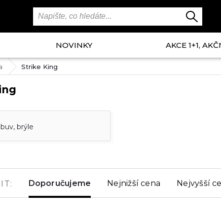
NOVINKY
AKCE 1+1, AKČ
a
Strike King
ing
buv, brýle
Doporučujeme
Nejnižší cena
Nejvyšší c
IT: