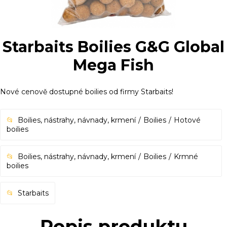
Starbaits Boilies G&G Global
Mega Fish
Nové cenově dostupné boilies od firmy Starbaits!
Boilies, nástrahy, návnady, krmení
Boilies
Hotové
boilies
Boilies, nástrahy, návnady, krmení
Boilies
Krmné
boilies
Starbaits
Popis produktu