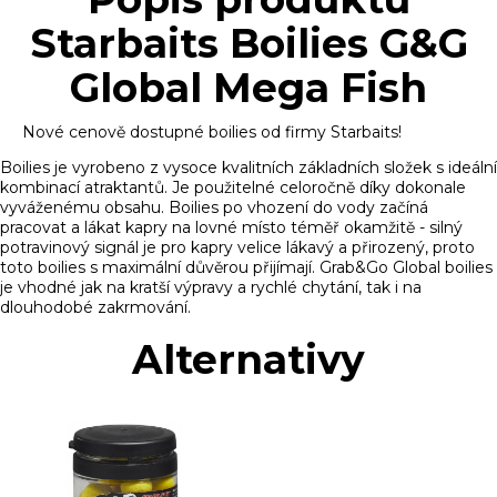
Starbaits Boilies G&G
Global Mega Fish
Nové cenově dostupné boilies od firmy Starbaits!
Boilies je vyrobeno z vysoce kvalitních základních složek s ideální
kombinací atraktantů. Je použitelné celoročně díky dokonale
vyváženému obsahu. Boilies po vhození do vody začíná
pracovat a lákat kapry na lovné místo téměř okamžitě - silný
potravinový signál je pro kapry velice lákavý a přirozený, proto
toto boilies s maximální důvěrou přijímají. Grab&Go Global boilies
je vhodné jak na kratší výpravy a rychlé chytání, tak i na
dlouhodobé zakrmování.
Alternativy