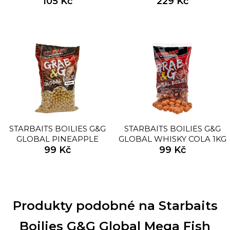
105 Kč
229 Kč
24MM
STARBAITS BOILIES G&G
STARBAITS BOILIES G&G
GLOBAL PINEAPPLE
GLOBAL WHISKY COLA 1KG
99 Kč
99 Kč
Produkty podobné na Starbaits
Boilies G&G Global Mega Fish