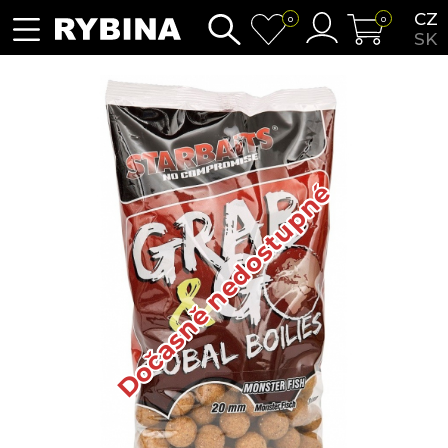
CZ
0
0
SK
Dočasně nedostupné