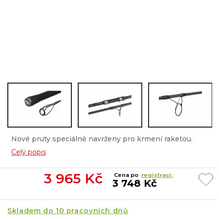
Nové pruty speciálně navrženy pro krmení raketou.
určen pro daleké náhozy vyztužená očka očka 16-50 mm
Celý popis
dělená rukojeť...
3 965
Kč
Cena po
registraci:
3 748 Kč
Skladem do 10 pracovních dnů