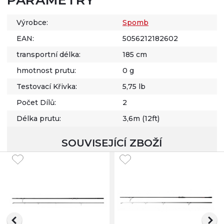
PARAMETRY
Výrobce:
Spomb
EAN:
5056212182602
transportní délka:
185 cm
hmotnost prutu:
0 g
Testovací Křivka:
5,75 lb
Počet Dílů:
2
Délka prutu:
3,6m (12ft)
SOUVISEJÍCÍ ZBOŽÍ