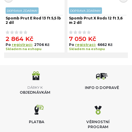
DOPRAVA ZDARMA!
DOPRAVA ZDARMA!
Spomb Prut E Rod 13 ft 5,5 lb
Spomb Prut X Rods 12 ft 3,6
2 díl
m 2 díl
2 864 Kč
7 050 Kč
Po
registraci:
2706 Kč
Po
registraci:
6662 Kč
Skladem na eshopu
Skladem na eshopu
DÁRKY K
INFO O DOPRAVĚ
OBJEDNÁVKÁM
PLATBA
VĚRNOSTNÍ
PROGRAM