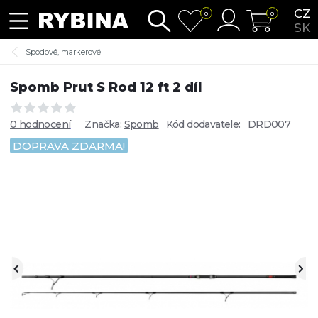
CZ
0
0
SK
Spodové, markerové
Spomb Prut S Rod 12 ft 2 díl
0 hodnocení
Značka:
Spomb
Kód dodavatele:
DRD007
DOPRAVA ZDARMA!