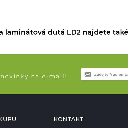
 laminátová dutá LD2 najdete také v
 novinky na e-mail!
ÁKUPU
KONTAKT