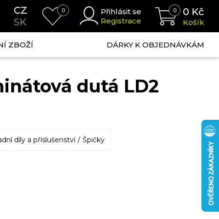
CZ
0
Kč
0
Přihlásit se
0
SK
Registrace
Košík
NÍ ZBOŽÍ
DÁRKY K OBJEDNÁVKÁM
minátová dutá LD2
dní díly a příslušenství
Špičky