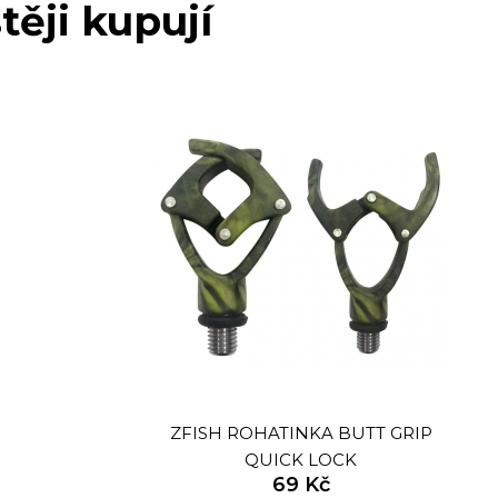
těji kupují
ZFISH ROHATINKA BUTT GRIP
QUICK LOCK
69 Kč