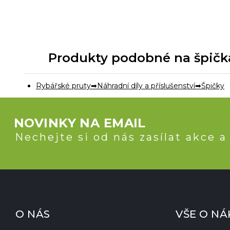
Produkty podobné na špička
Rybářské pruty
Náhradní díly a příslušenství
Špičky
NOVINKY NA EMAIL
Nechejte si od nás zasílat akce a
O NÁS
VŠE O N