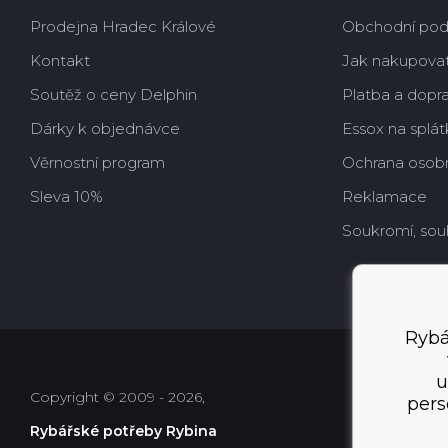
Prodejna Hradec Králové
Obchodní po
Kontakt
Jak nakupova
Soutěž o ceny Delphin
Platba a dopr
Dárky k objednávce
Essox na splát
Věrnostní program
Ochrana osobn
Sleva 10%
Reklamace
Soukromí, sou
Rybá
u
Copyright © 2009 - 2026,
pers
Rybářské potřeby Rybina