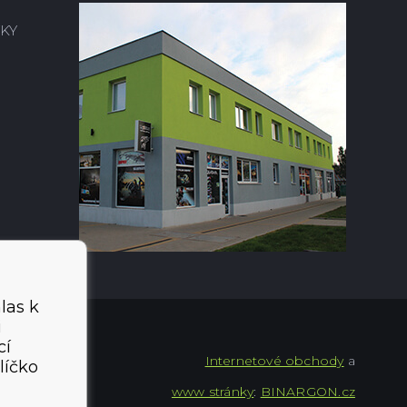
KY
las k
i
cí
Internetové obchody
a
líčko
www stránky
:
BINARGON.cz