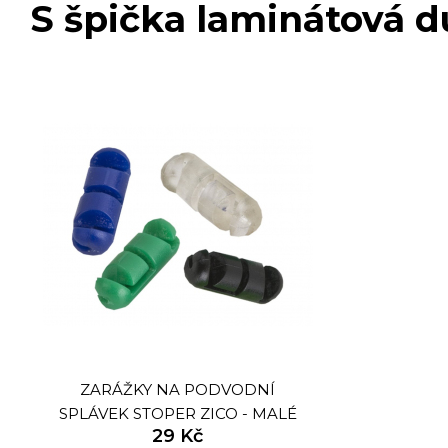
S špička laminátová du
ZARÁŽKY NA PODVODNÍ
SPLÁVEK STOPER ZICO - MALÉ
29 Kč
5KS