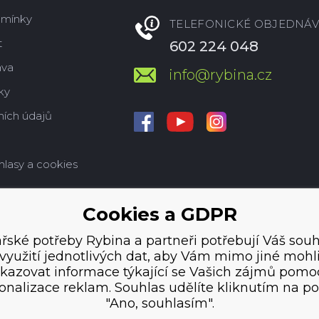
dmínky
TELEFONICKÉ OBJEDNÁV
t
602 224 048
ava
info@rybina.cz
ky
ích údajů
hlasy a cookies
Cookies a GDPR
řské potřeby Rybina a partneři potřebují Váš souh
využití jednotlivých dat, aby Vám mimo jiné mohl
kazovat informace týkající se Vašich zájmů pomo
onalizace reklam. Souhlas udělíte kliknutím na po
"Ano, souhlasím".