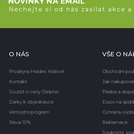
NOVINKY NA EMAIL
Nechejte si od nás zasílat akce a
O NÁS
VŠE O N
Prodejna Hradec Králové
Obchodní po
Kontakt
Jak nakupova
Soutěž o ceny Delphin
Platba a dopr
Dárky k objednávce
Essox na splát
Věrnostní program
Ochrana osobn
Sleva 10%
Reklamace
Soukromí, sou