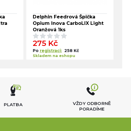
ka
Delphin Feedrová Špička
Del
tra
Opium Inova CarboLIX Light
Ino
Oranžová 1ks
275 Kč
7
Po
registraci:
258 Kč
Po
Skladem na eshopu
Skl
VŽDY ODBORNĚ
PLATBA
PORADÍME