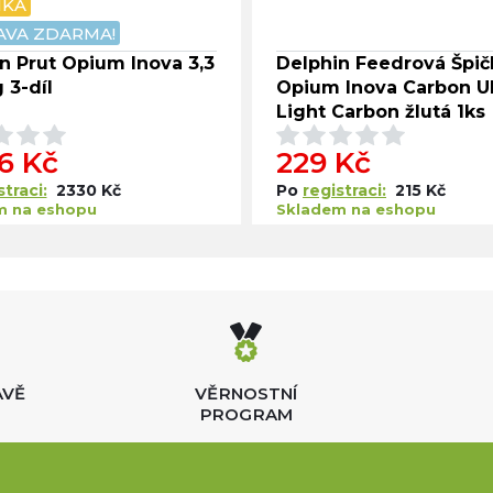
NKA
VA ZDARMA!
n Prut Opium Inova 3,3
Delphin Feedrová Špič
 3-díl
Opium Inova Carbon Ul
Light Carbon žlutá 1ks
6 Kč
229 Kč
straci:
2330 Kč
Po
registraci:
215 Kč
m na eshopu
Skladem na eshopu
AVĚ
VĚRNOSTNÍ
PROGRAM