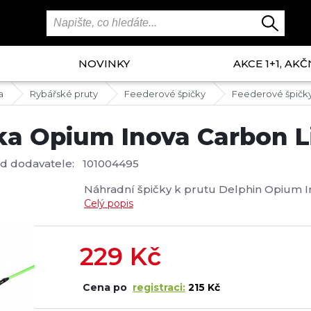
NOVINKY
AKCE 1+1, AKČ
a
Rybářské pruty
Feederové špičky
Feederové špičk
ka Opium Inova Carbon L
d dodavatele:
101004495
Náhradní špičky k prutu Delphin Opium In
Celý popis
229
Kč
Cena po
registraci:
215 Kč