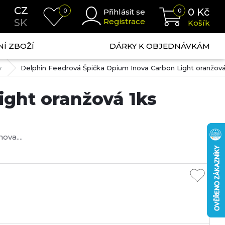
CZ
0
Kč
0
Přihlásit se
0
SK
Registrace
Košík
NÍ ZBOŽÍ
DÁRKY K OBJEDNÁVKÁM
y
Delphin Feedrová Špička Opium Inova Carbon Light oranžová
ight oranžová 1ks
ova....