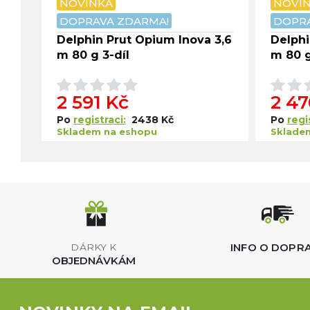
NOVINKA
NOVI
DOPRAVA ZDARMA!
DOPRA
Delphin Prut Opium Inova 3,6
Delphi
m 80 g 3-díl
m 80 g
2 591 Kč
2 47
Po
registraci:
2438 Kč
Po
regi
Skladem na eshopu
Sklade
INFO O DOPR
DÁRKY K
OBJEDNÁVKÁM