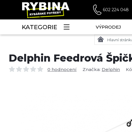
602 224 048
KATEGORIE
VÝPRODEJ
Hlavní stránk
Delphin Feedrová Špič
0 hodnocení
Značka:
Delphin
Kó