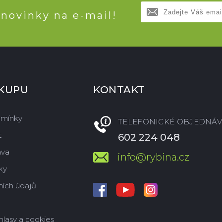
 novinky na e-mail!
ÁKUPU
KONTAKT
dmínky
TELEFONICKÉ OBJEDNÁV
t
602 224 048
ava
info@rybina.cz
ky
ích údajů
hlasy a cookies