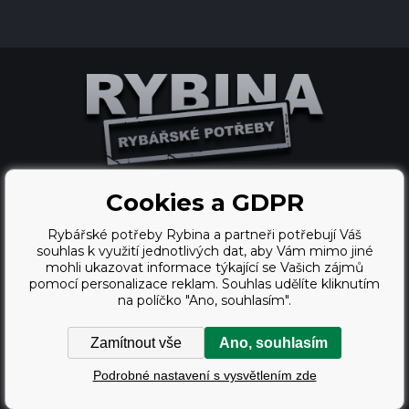
Cookies a GDPR
Tvorba a pronájem eshopů
Rybářské potřeby Rybina a partneři potřebují Váš
BINARGON.cz
souhlas k využití jednotlivých dat, aby Vám mimo jiné
mohli ukazovat informace týkající se Vašich zájmů
webdesign
pomocí personalizace reklam. Souhlas udělíte kliknutím
na políčko "Ano, souhlasím".
Vortex Vision.cz
Zamítnout vše
Ano, souhlasím
Copyright © 2009 - 2026,
Podrobné nastavení s vysvětlením zde
Rybářské potřeby Rybina