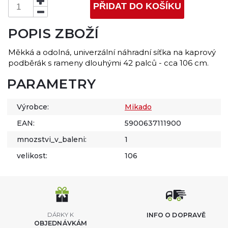
PŘIDAT DO KOŠÍKU
POPIS ZBOŽÍ
Měkká a odolná, univerzální náhradní síťka na kaprový
podběrák s rameny dlouhými 42 palců - cca 106 cm.
PARAMETRY
Výrobce:
Mikado
EAN:
5900637111900
mnozstvi_v_baleni:
1
velikost:
106
DÁRKY K
INFO O DOPRAVĚ
OBJEDNÁVKÁM