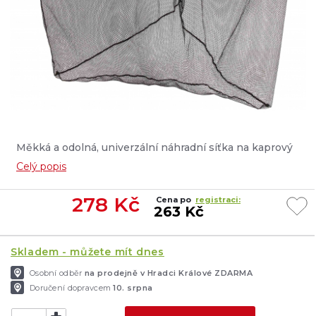
Měkká a odolná, univerzální náhradní síťka na kaprový
podběrák s rameny dlouhými 42 palců - cca 106 cm....
Celý popis
278
Kč
Cena po
registraci:
263 Kč
Skladem - můžete mít dnes
Osobní odběr
na prodejně v Hradci Králové ZDARMA
Doručení dopravcem
10. srpna