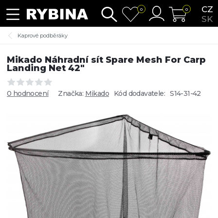
CZ
0
0
SK
Kaprové podběráky
Mikado Náhradní sít Spare Mesh For Carp
Landing Net 42"
0 hodnocení
Značka:
Mikado
Kód dodavatele:
S14-31-42