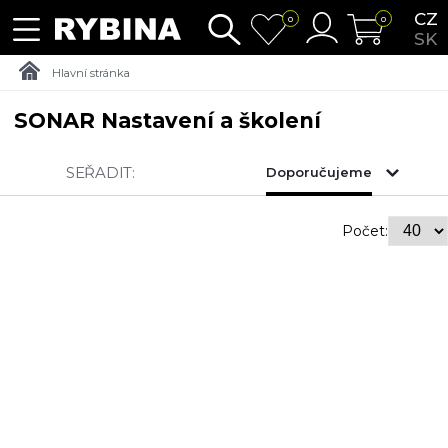
CZ
0
0
SK
Hlavní stránka
SONAR Nastavení a školení
SEŘADIT:
Doporučujeme
Počet: