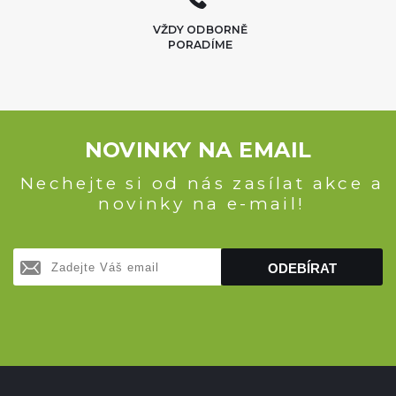
VŽDY ODBORNĚ
PORADÍME
NOVINKY NA EMAIL
Nechejte si od nás zasílat akce a
novinky na e-mail!
ODEBÍRAT