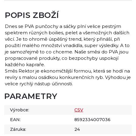
POPIS ZBOŽÍ
Dnes se PVA punčochy a sáčky plní velice pestrým
spektrem různých boilies, pelet a všemožných dalších
věcí. Je to ohromě úspěšný trend, který přináší, při
použití malého množství vnadidla, super výsledky. A to
je samozřejmě to co chceme. Naše směsi do PVA jsou
propracované produkty, co bezpochyby uspokojí
každého kapraře.
Směs Rektor je ekonomičtější formou, která se hodí na
revíry s malou osádkou konkurenčních ryb. Výhodou je
velice rychlý nástup účinnosti.
PARAMETRY
Výrobce:
CSV
EAN:
8592334007036
Záruka:
24