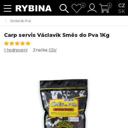
CZ
0
0
SK
Směsi do Pva
Carp servis Václavík Směs do Pva 1Kg
1 hodnocení
Značka:
CSV