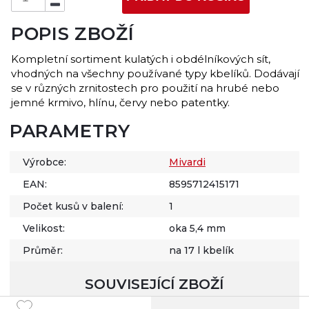
POPIS ZBOŽÍ
Kompletní sortiment kulatých i obdélníkových sít,
vhodných na všechny používané typy kbelíků. Dodávají
se v různých zrnitostech pro použití na hrubé nebo
jemné krmivo, hlínu, červy nebo patentky.
PARAMETRY
Výrobce:
Mivardi
EAN:
8595712415171
Počet kusů v balení:
1
Velikost:
oka 5,4 mm
Průměr:
na 17 l kbelík
SOUVISEJÍCÍ ZBOŽÍ