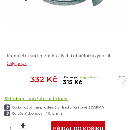
Kompletní sortiment kulatých i obdélníkových sít,
vhodných na všechny používané typy kbelíků. Dodávají
Celý popis
se v různých zrnitostech pro použití na hrubé nebo
jemné krmivo, hlínu, červy nebo patentky....
332
Kč
Cena po
registraci:
315 Kč
Skladem - můžete mít dnes
Osobní odběr
na prodejně v Hradci Králové ZDARMA
Doručení dopravcem
10. srpna
PŘIDAT DO KOŠÍKU