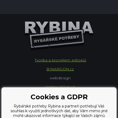
Tvorba a pronájem eshopů
BINARGON.cz
webdesign
Vortex Vision.cz
Cookies a GDPR
Copyright © 2009 - 2026,
Rybářské potřeby Rybina a partneři potřebují Váš
Rybářské potřeby Rybina
souhlas k využití jednotlivých dat, aby Vám mimo jiné
mohli ukazovat informace týkající se Vašich zájmů