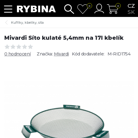
CZ
0
0
SK
Kufříky, kbelíky, síta
Mivardi Síto kulaté 5,4mm na 17l kbelík
0 hodnocení
Značka:
Mivardi
Kód dodavatele:
M-RID1754