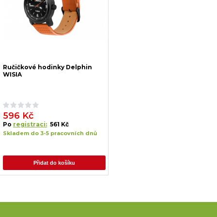
Ručičkové hodinky Delphin
WISIA
596 Kč
Po
registraci:
561 Kč
Skladem do 3-5 pracovních dnů
Přidat do košíku