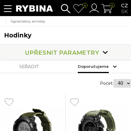
CZ
0
0
SK
Signalizátory, echoloty
Hodinky
UPŘESNIT PARAMETRY
SEŘADIT:
Doporučujeme
Počet: