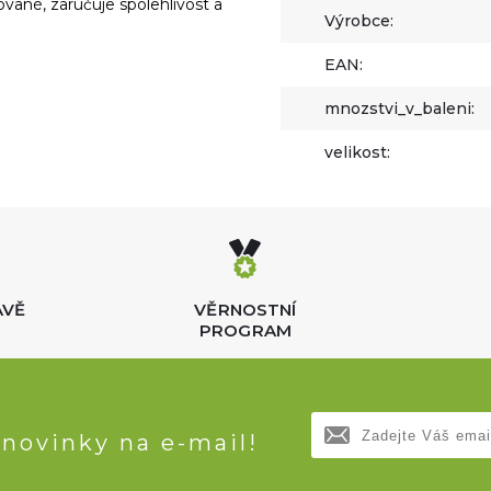
ané, zaručuje spolehlivost a
Výrobce:
EAN:
mnozstvi_v_baleni:
velikost:
AVĚ
VĚRNOSTNÍ
PROGRAM
 novinky na e-mail!