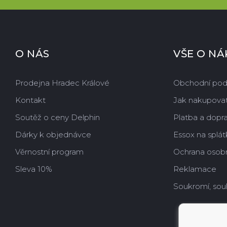
O NÁS
VŠE O N
Prodejna Hradec Králové
Obchodní po
Kontakt
Jak nakupova
Soutěž o ceny Delphin
Platba a dopr
Dárky k objednávce
Essox na splát
Věrnostní program
Ochrana osobn
Sleva 10%
Reklamace
Soukromí, sou