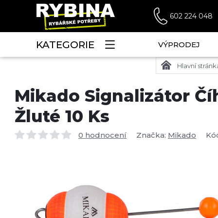
602 224 048
KATEGORIE
VÝPRODEJ
Hlavní stránk
Mikado Signalizátor Č
Žluté 10 Ks
0 hodnocení
Značka:
Mikado
Kó