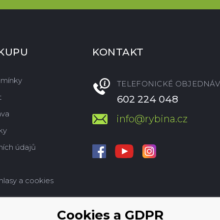
ÁKUPU
KONTAKT
dmínky
TELEFONICKÉ OBJEDNÁV
t
602 224 048
ava
info@rybina.cz
ky
ích údajů
hlasy a cookies
Cookies a GDPR