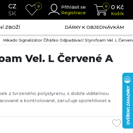
CZ
0
Kč
0
Přihlásit se
0
SK
Registrace
Košík
NÍ ZBOŽÍ
DÁRKY K OBJEDNÁVKÁM
Mikado Signalizátor Číhátko Odpadávací Styrofoam Vel. L Červen
oam Vel. L Červené A
bek z tvrzeného polystyrenu, s dobře viditelnou
cované a kontrolované, zaručuje spolehlivost a