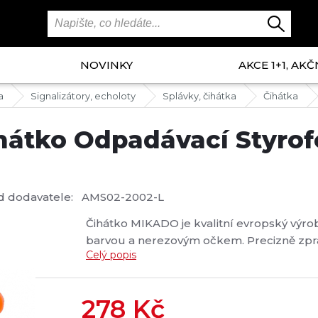
NOVINKY
AKCE 1+1, AKČ
a
Signalizátory, echoloty
Splávky, čihátka
Čihátka
íhátko Odpadávací Styrof
d dodavatele:
AMS02-2002-L
Čihátko MIKADO je kvalitní evropský výro
barvou a nerezovým očkem. Precizně zpra
Celý popis
dlouhou životnost....
278
Kč