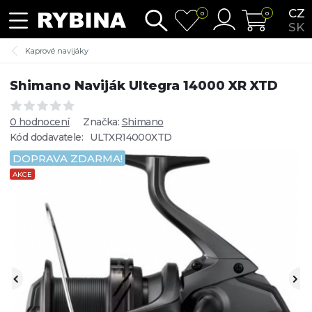
CZ
0
0
SK
Kaprové navijáky
Shimano Naviják Ultegra 14000 XR XTD
0 hodnocení
Značka:
Shimano
Kód dodavatele:
ULTXR14000XTD
DOPRAVA ZDARMA!
AKCE