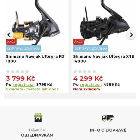
NOVINKA
AKCE
AKCE
DOPRAVA ZDARMA!
DOPRAVA ZDARMA!
Shimano Naviják Ultegra FD
Shimano Naviják Ultegra XTE
1000
14000
3 799 Kč
4 299 Kč
Po
registraci:
3799 Kč
Po
registraci:
4299 Kč
Skladem - můžete mít dnes
Není skladem
DÁRKY K
INFO O DOPRAVĚ
OBJEDNÁVKÁM