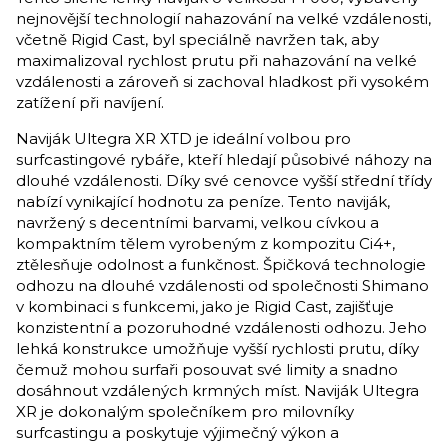
nejnovější technologií nahazování na velké vzdálenosti,
včetně Rigid Cast, byl speciálně navržen tak, aby
maximalizoval rychlost prutu při nahazování na velké
vzdálenosti a zároveň si zachoval hladkost při vysokém
zatížení při navíjení.
Naviják Ultegra XR XTD je ideální volbou pro
surfcastingové rybáře, kteří hledají působivé náhozy na
dlouhé vzdálenosti. Díky své cenovce vyšší střední třídy
nabízí vynikající hodnotu za peníze. Tento naviják,
navržený s decentními barvami, velkou cívkou a
kompaktním tělem vyrobeným z kompozitu Ci4+,
ztělesňuje odolnost a funkčnost. Špičková technologie
odhozu na dlouhé vzdálenosti od společnosti Shimano
v kombinaci s funkcemi, jako je Rigid Cast, zajišťuje
konzistentní a pozoruhodné vzdálenosti odhozu. Jeho
lehká konstrukce umožňuje vyšší rychlosti prutu, díky
čemuž mohou surfaři posouvat své limity a snadno
dosáhnout vzdálených krmných míst. Naviják Ultegra
XR je dokonalým společníkem pro milovníky
surfcastingu a poskytuje výjimečný výkon a