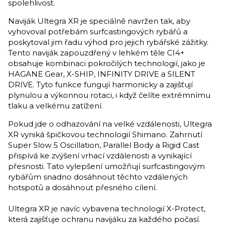
spolehlivost.
Naviják Ultegra XR je speciálně navržen tak, aby
vyhovoval potřebám surfcastingových rybářů a
poskytoval jim řadu výhod pro jejich rybářské zážitky.
Tento naviják zapouzdřený v lehkém těle CI4+
obsahuje kombinaci pokročilých technologií, jako je
HAGANE Gear, X-SHIP, INFINITY DRIVE a SILENT
DRIVE. Tyto funkce fungují harmonicky a zajišťují
plynulou a výkonnou rotaci, i když čelíte extrémnímu
tlaku a velkému zatížení.
Pokud jde o odhazování na velké vzdálenosti, Ultegra
XR vyniká špičkovou technologií Shimano. Zahrnutí
Super Slow 5 Oscillation, Parallel Body a Rigid Cast
přispívá ke zvýšení vrhací vzdálenosti a vynikající
přesnosti. Tato vylepšení umožňují surfcastingovým
rybářům snadno dosáhnout těchto vzdálených
hotspotů a dosáhnout přesného cílení.
Ultegra XR je navíc vybavena technologií X-Protect,
která zajišťuje ochranu navijáku za každého počasí.