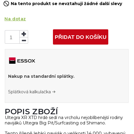
Na tento produkt se nevztahují žádné další slevy
Na dotaz
PŘIDAT DO KOŠÍKU
Nakup na standardní splátky.
Splátková kalkulačka
POPIS ZBOŽÍ
Ultegra XR XTD hrdě sedí na vrcholu nejoblíbenější rodiny
navijáků Ultegra Big Pit/Surfcasting od Shimano.
Tento šíleně lehký naviják o velikosti 14 000, vybavený