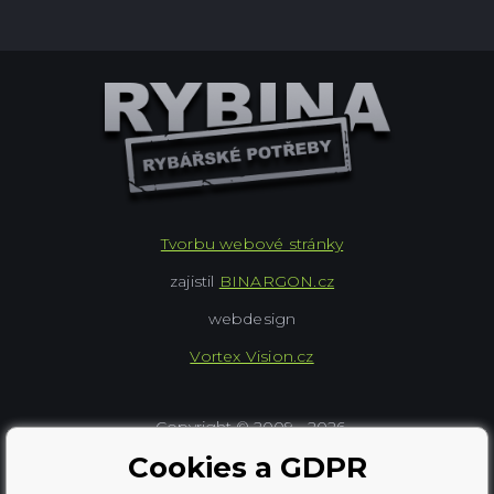
Tvorbu webové stránky
zajistil
BINARGON.cz
webdesign
Vortex Vision.cz
Copyright © 2009 - 2026,
Rybářské potřeby Rybina
Cookies a GDPR