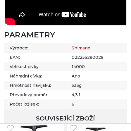
PARAMETRY
Výrobce:
Shimano
EAN:
022255290029
Velikost cívky:
14000
Náhradní cívka:
Ano
Hmotnost navijáku:
535g
Převodový poměr:
4,3:1
Počet ložisek:
6
SOUVISEJÍCÍ ZBOŽÍ