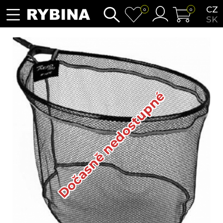
CZ
0
0
SK
Dočasně nedostupné