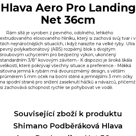
Hlava Aero Pro Landing
Net 36cm
Rám sítě je vyroben z pevného, odolného, lehkého
extrudovaného eloxovaného hliníku, který si zachová svůj tvar i v
těch nejnáročnějších situacích, i když narazíte na velké ryby. Utra
pevný polykarbonátový (ABS) rozpěrný blok s dvojitým
šroubovým uchycením pro bezpečný výkon, ukončený
standardním 3/8'' kovovým závitem.- K dispozici je široká škála
velikostí, které pokrývají všechny situace a preference.- Měkká
síťovina jemná k rybám má dvourozměrný design, s větším
průměrem 5 mm oček na boční stěně a jemnějšími 3 mm očky
na spodní straně pro snížení zaseknutí háčků a návazců, přičemž
si zachovává schopnost rychle se pohybovat ve vodě.
Související zboží k produktu
Shimano Podběráková Hlava