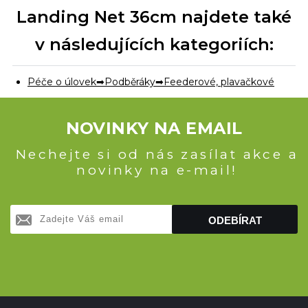
Landing Net 36cm najdete také
v následujících kategoriích:
Péče o úlovek
Podběráky
Feederové, plavačkové
NOVINKY NA EMAIL
Nechejte si od nás zasílat akce a
novinky na e-mail!
ODEBÍRAT