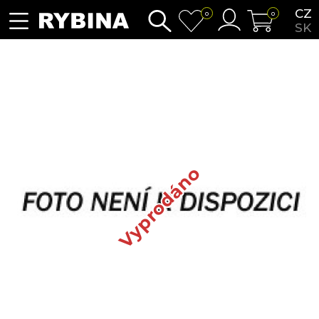
CZ
0
0
SK
Vyprodáno