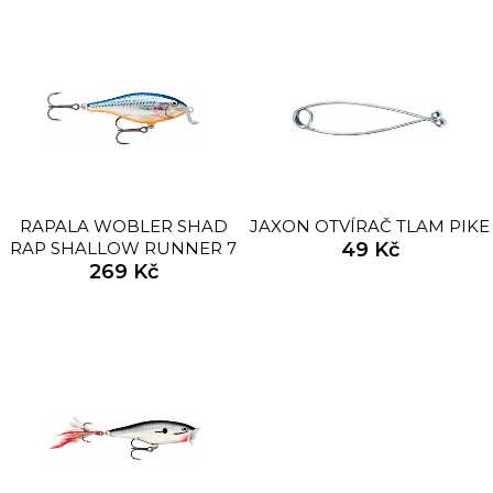
RAPALA WOBLER SHAD
JAXON OTVÍRAČ TLAM PIKE
RAP SHALLOW RUNNER 7
49 Kč
CM 7 G SB
269 Kč