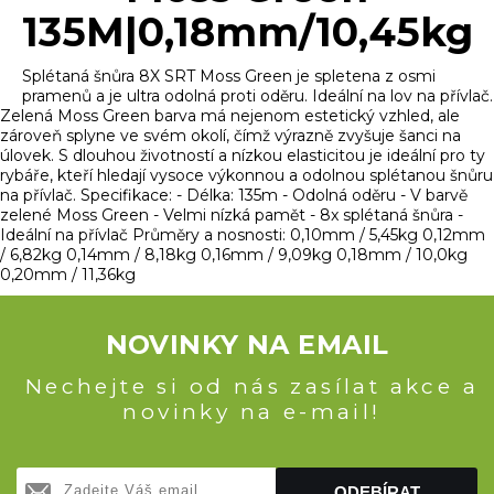
135M|0,18mm/10,45kg
Splétaná šnůra 8X SRT Moss Green je spletena z osmi
pramenů a je ultra odolná proti oděru. Ideální na lov na přívlač.
Zelená Moss Green barva má nejenom estetický vzhled, ale
zároveň splyne ve svém okolí, čímž výrazně zvyšuje šanci na
úlovek. S dlouhou životností a nízkou elasticitou je ideální pro ty
rybáře, kteří hledají vysoce výkonnou a odolnou splétanou šnůru
na přívlač. Specifikace: - Délka: 135m - Odolná oděru - V barvě
zelené Moss Green - Velmi nízká pamět - 8x splétaná šnůra -
Ideální na přívlač Průměry a nosnosti: 0,10mm / 5,45kg 0,12mm
/ 6,82kg 0,14mm / 8,18kg 0,16mm / 9,09kg 0,18mm / 10,0kg
0,20mm / 11,36kg
NOVINKY NA EMAIL
Nechejte si od nás zasílat akce a
novinky na e-mail!
ODEBÍRAT