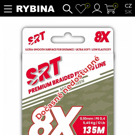
CZ
0
0
SK
Dočasně nedostupné