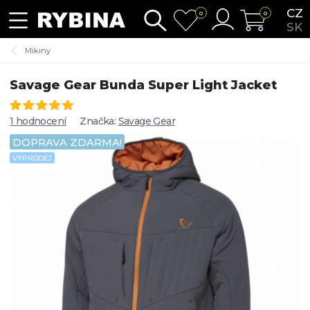
CZ
0
0
SK
Mikiny
Savage Gear Bunda Super Light Jacket
1 hodnocení
Značka:
Savage Gear
DOPRAVA ZDARMA!
VÝPRODEJ