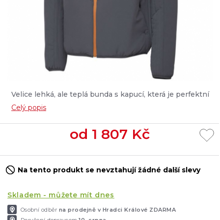
Velice lehká, ale teplá bunda s kapucí, která je perfektní
jako střední vrstva, která vás zahřeje během chladných
Celý popis
měsíců, ale může posloužit také jako vrchní lehká bunda,
díky 100% větru odolnosti....
od
1 807
Kč
Na tento produkt se nevztahují žádné další slevy
Skladem - můžete mít dnes
Osobní odběr
na prodejně v Hradci Králové ZDARMA