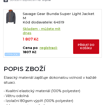
Doručení dopravcem
10. srpna
Savage Gear Bunda Super Light Jacket
M
Kód dodavatele: 64519
Skladem - můžete mít
dnes
1 807 Kč
PŘIDAT DO
Cena po
registraci:
KOŠÍKU
1807 Kč
VÝPRODEJ
POPIS ZBOŽÍ
Elasický materiál zajišťuje dokonalou volnost v každé
situaci.
• Kvalitní elastický materiál (100% polyester)
• Větru odolná
• Izolační 80gsm výplň (100% polyester)