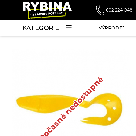
602 224 048
KATEGORIE
VÝPRODEJ
Dočasně nedostupné