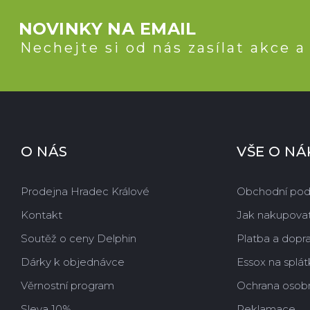
NOVINKY NA EMAIL
Nechejte si od nás zasílat akce a
O NÁS
VŠE O N
Prodejna Hradec Králové
Obchodní po
Kontakt
Jak nakupova
Soutěž o ceny Delphin
Platba a dopr
Dárky k objednávce
Essox na splát
Věrnostní program
Ochrana osobn
Sleva 10%
Reklamace