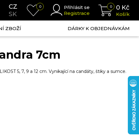
CZ
0
Kč
0
Přihlásit se
0
SK
Registrace
Košík
NÍ ZBOŽÍ
DÁRKY K OBJEDNÁVKÁM
Sandra 7cm
T 5, 7, 9 a 12 cm. Vynikající na candáty, štiky a sumce.