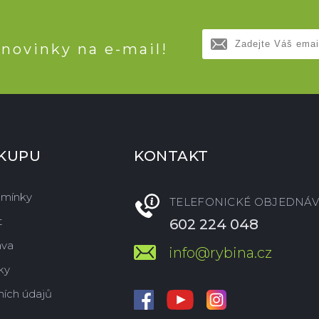
 novinky na e-mail!
ÁKUPU
KONTAKT
dmínky
TELEFONICKÉ OBJEDNÁV
t
602 224 048
ava
info@rybina.cz
ky
ích údajů