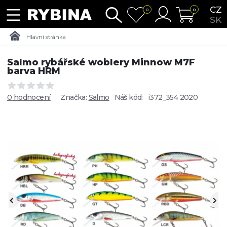
CZ
0
0
SK
Hlavní stránka
Salmo rybářské woblery Minnow M7F
barva HRM
0 hodnocení
Značka:
Salmo
Náš kód:
i372_354 2020