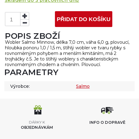
Skladem do 3 pracovních dnů
PŘIDAT DO KOŠÍKU
POPIS ZBOŽÍ
Wobler Salmo Minnow, délka 7,0 cm, váha 6,0 g, plovoucí,
hloubka ponoru 1,0 / 1,5 m, štíhlý wobler ve tvaru rybky s
rovnoměrným pohybem a menším kmitáním, má 2
trojháčky č.5. Je to štíhlý woblery s charakteristickým
rovnoměrným chodem a chvěním. Plovoucí.
PARAMETRY
Výrobce:
Salmo
DÁRKY K
INFO O DOPRAVĚ
OBJEDNÁVKÁM