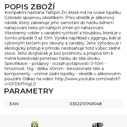
POPIS ZBOŽÍ
Kompaktní nástraha TailSpin Zn, která má na ocase lopatku
Colorado spojenou obratlíkem. Přes obratlík je silikonový
návlek, který zabraňuje jeho zamotání do háčku během
nahazování nebo při náhlých změn při nahazování.
Všestranný vobler s variabilní rychlostí a hloubkou, která je v
tomto případě 0 až 10m. Vyniká například v jiggingu, kde je
výborným terčem pro okouny a candáty. Jeho výhodou je i
ekologický přístup k přírodě, neobsahuje totiž vůbec žádné
olovo. Jeho dvojháček je bez protihrotu a přispívá tím k
méně bolestivější penetraci háčku do těla úlovku.
Specifikace: - potápivý - rozsah potápivosti: 0-10m -
hmotnost: 14g - délka: 40mm - bezolovnaté tělo a
komponenty - včetně zadní lopatky - obratlík v silikonovém
pouzdře Odkaz na video: http://www.youtube.com/watch?
v=0FDtrf1HgL0
PARAMETRY
EAN:
3352210749048