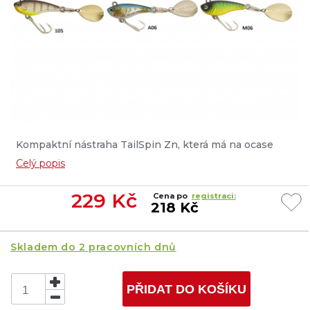
Kompaktní nástraha TailSpin Zn, která má na ocase
lopatku Colorado spojenou obratlíkem....
Celý popis
229
Kč
Cena po
registraci:
218 Kč
Skladem do 2 pracovních dnů
PŘIDAT DO KOŠÍKU