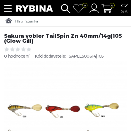
CZ
0
0
SK
Hlavní stránka
Sakura vobler TailSpin Zn 40mm/14g|105
(Glow Gill)
0 hodnocení
Kód dodavatele:
SAPLL500614|105