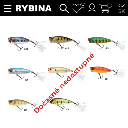
CZ
0
0
SK
Dočasně nedostupné