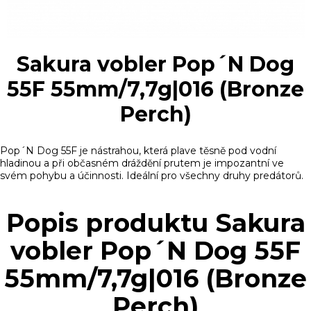
Sakura vobler Pop´N Dog
55F 55mm/7,7g|016 (Bronze
Perch)
Pop´N Dog 55F je nástrahou, která plave těsně pod vodní
hladinou a při občasném dráždění prutem je impozantní ve
svém pohybu a účinnosti. Ideální pro všechny druhy predátorů.
Popis produktu Sakura
vobler Pop´N Dog 55F
55mm/7,7g|016 (Bronze
Perch)