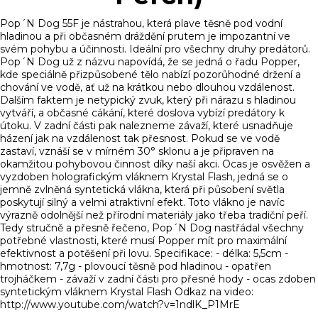
Pop´N Dog 55F je nástrahou, která plave těsně pod vodní
hladinou a při občasném dráždění prutem je impozantní ve
svém pohybu a účinnosti. Ideální pro všechny druhy predátorů.
Pop´N Dog už z názvu napovídá, že se jedná o řadu Popper,
kde speciálně přizpůsobené tělo nabízí pozorůhodné držení a
chování ve vodě, ať už na krátkou nebo dlouhou vzdálenost.
Dalším faktem je netypický zvuk, který při nárazu s hladinou
vytváří, a občasné cákání, které doslova vybízí predátory k
útoku. V zadní části pak nalezneme závaží, které usnadňuje
házení jak na vzdálenost tak přesnost. Pokud se ve vodě
zastaví, vznáší se v mírném 30° sklonu a je připraven na
okamžitou pohybovou činnost díky naší akci. Ocas je osvěžen a
vyzdoben holografickým vláknem Krystal Flash, jedná se o
jemně zvlněná syntetická vlákna, která při působení světla
poskytují silný a velmi atraktivní efekt. Toto vlákno je navíc
výrazně odolnější než přírodní materiály jako třeba tradiční peří.
Tedy stručně a přesně řečeno, Pop´N Dog nastřádal všechny
potřebné vlastnosti, které musí Popper mít pro maximální
efektivnost a potěšení při lovu. Specifikace: - délka: 5,5cm -
hmotnost: 7,7g - plovoucí těsně pod hladinou - opatřen
trojháčkem - závaží v zadní části pro přesné hody - ocas zdoben
syntetickým vláknem Krystal Flash Odkaz na video:
http://www.youtube.com/watch?v=1ndlK_P1MrE