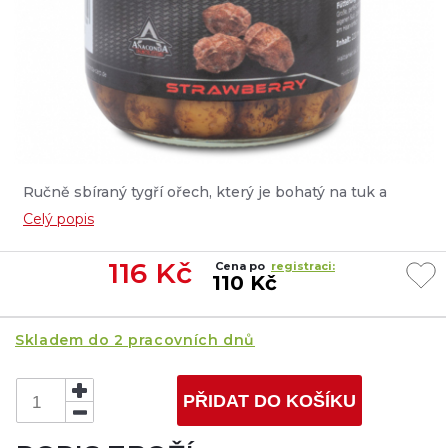
Ručně sbíraný tygří ořech, který je bohatý na tuk a
škrob. Jedná se o oblíbenou nástrahou, která selektuje
Celý popis
velké kapry, velké cejny a amury. Velmi vhodná je do
revírů, kde se vyskytuje velké množství raků nebo
116
Kč
Cena po
registraci:
hlaváčů. Příchuť: Strawberry Objem: 220 ml / 125 g...
110 Kč
Skladem do 2 pracovních dnů
PŘIDAT DO KOŠÍKU