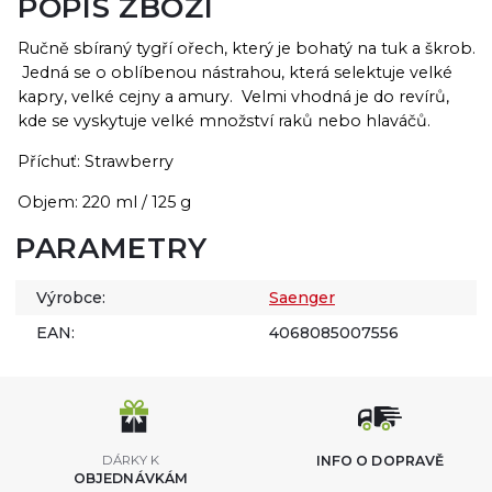
POPIS ZBOŽÍ
Ručně sbíraný tygří ořech, který je bohatý na tuk a škrob.
Jedná se o oblíbenou nástrahou, která selektuje velké
kapry, velké cejny a amury. Velmi vhodná je do revírů,
kde se vyskytuje velké množství raků nebo hlaváčů.
Příchuť: Strawberry
Objem: 220 ml / 125 g
PARAMETRY
Výrobce:
Saenger
EAN:
4068085007556
DÁRKY K
INFO O DOPRAVĚ
OBJEDNÁVKÁM