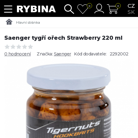
CZ
0
0
SK
Hlavní stránka
Saenger tygří ořech Strawberry 220 ml
0 hodnocení
Značka:
Saenger
Kód dodavatele:
2292002