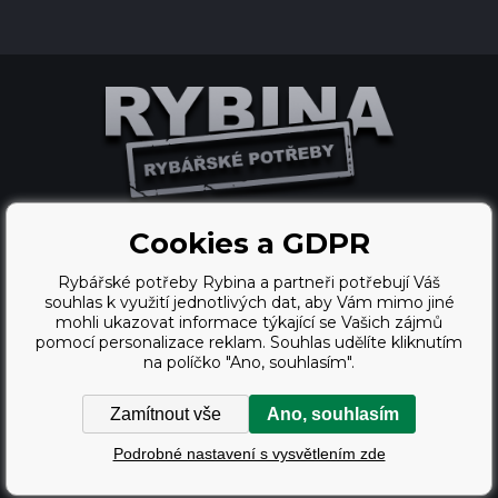
Cookies a GDPR
Tento eshop dodala firma
Rybářské potřeby Rybina a partneři potřebují Váš
BINARGON.cz
souhlas k využití jednotlivých dat, aby Vám mimo jiné
mohli ukazovat informace týkající se Vašich zájmů
webdesign
pomocí personalizace reklam. Souhlas udělíte kliknutím
na políčko "Ano, souhlasím".
Vortex Vision.cz
Zamítnout vše
Ano, souhlasím
Copyright © 2009 - 2026,
Podrobné nastavení s vysvětlením zde
Rybářské potřeby Rybina