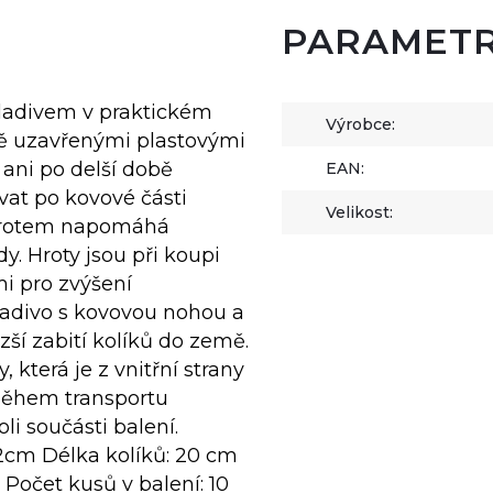
PARAMET
kladivem v praktickém
Výrobce:
ně uzavřenými plastovými
 ani po delší době
EAN:
at po kovové části
Velikost:
 hrotem napomáhá
. Hroty jsou při koupi
i pro zvýšení
kladivo s kovovou nohou a
zší zabití kolíků do země.
která je z vnitřní strany
 během transportu
li součásti balení.
2cm Délka kolíků: 20 cm
Počet kusů v balení: 10