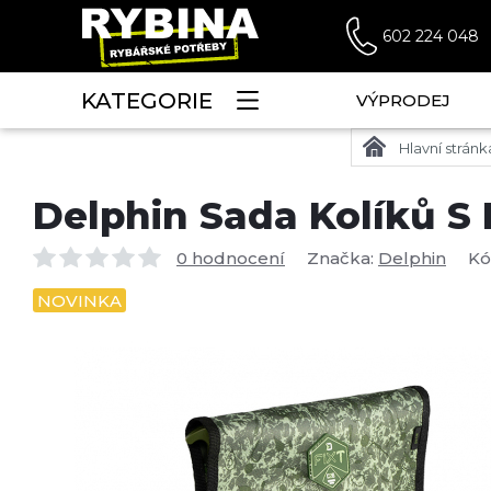
602 224 048
KATEGORIE
VÝPRODEJ
Hlavní stránk
Delphin Sada Kolíků S
0 hodnocení
Značka:
Delphin
Kó
NOVINKA