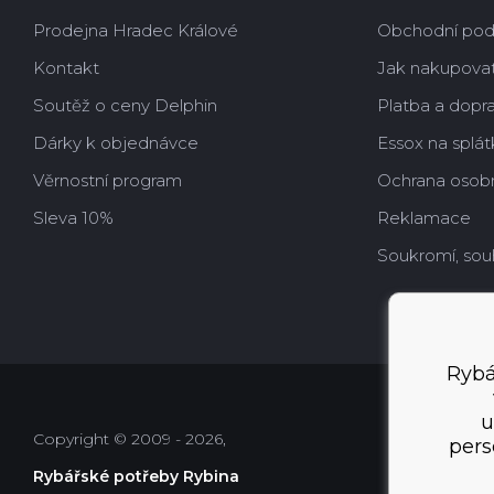
Prodejna Hradec Králové
Obchodní po
Kontakt
Jak nakupova
Soutěž o ceny Delphin
Platba a dopr
Dárky k objednávce
Essox na splát
Věrnostní program
Ochrana osobn
Sleva 10%
Reklamace
Soukromí, sou
Rybá
u
Copyright © 2009 - 2026,
pers
Rybářské potřeby Rybina