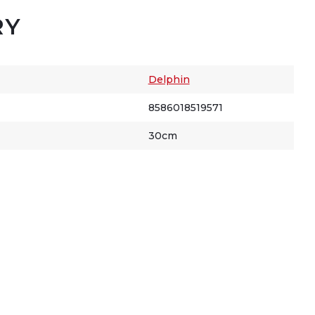
RY
Delphin
8586018519571
30cm