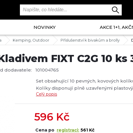
NOVINKY
AKCE 1+1, AKČ
a
Kemping, Outdoor
Příslušenství k bivakům a brolly
 Kladivem FIXT C2G 10 ks
d dodavatele:
101004765
Set obsahující 10 pevných, kovových kol
Kolíky disponují plně uzavřenými plastovým
Celý popis
po delší době zabíjení do země nezačnou
Vrták s odolným čtyřhranným hrotem nap
596
Kč
Cena po
registraci:
561 Kč