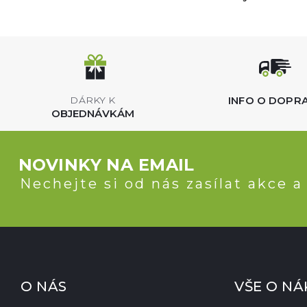
INFO O DOPR
DÁRKY K
OBJEDNÁVKÁM
NOVINKY NA EMAIL
Nechejte si od nás zasílat akce a
O NÁS
VŠE O N