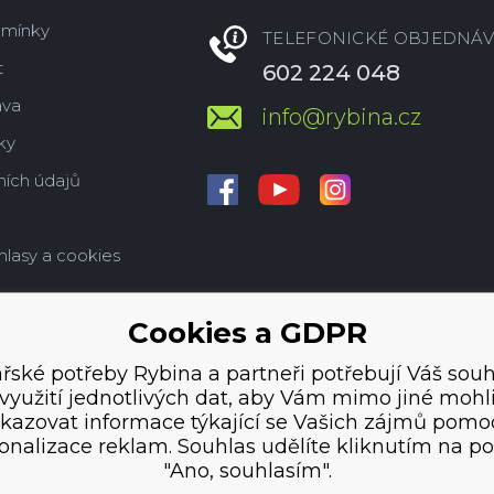
dmínky
TELEFONICKÉ OBJEDNÁV
t
602 224 048
ava
info@rybina.cz
ky
ích údajů
hlasy a cookies
Cookies a GDPR
řské potřeby Rybina a partneři potřebují Váš souh
využití jednotlivých dat, aby Vám mimo jiné mohl
kazovat informace týkající se Vašich zájmů pomo
onalizace reklam. Souhlas udělíte kliknutím na po
"Ano, souhlasím".