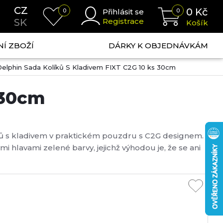
CZ
0
Kč
0
Přihlásit se
0
SK
Registrace
Košík
NÍ ZBOŽÍ
DÁRKY K OBJEDNÁVKÁM
Delphin Sada Kolíků S Kladivem FIXT C2G 10 ks 30cm
 30cm
íků s kladivem v praktickém pouzdru s C2G designem.
i hlavami zelené barvy, jejichž výhodou je, že se ani
 uvolňovat a sesouvat po kovové části směrem dolů.
omáhá jednoduššímu zapíchnutí do tv...