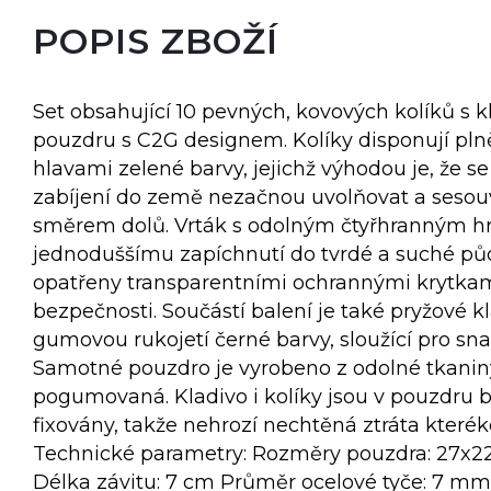
POPIS ZBOŽÍ
Set obsahující 10 pevných, kovových kolíků s 
pouzdru s C2G designem. Kolíky disponují pl
hlavami zelené barvy, jejichž výhodou je, že se
zabíjení do země nezačnou uvolňovat a sesouv
směrem dolů. Vrták s odolným čtyřhranným
jednoduššímu zapíchnutí do tvrdé a suché půdy
opatřeny transparentními ochrannými krytkam
bezpečnosti. Součástí balení je také pryžové 
gumovou rukojetí černé barvy, sloužící pro sna
Samotné pouzdro je vyrobeno z odolné tkaniny, 
pogumovaná. Kladivo i kolíky jsou v pouzdru
fixovány, takže nehrozí nechtěná ztráta kteréko
Technické parametry: Rozměry pouzdra: 27x2
Délka závitu: 7 cm Průměr ocelové tyče: 7 mm 