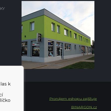
KY
las k
i
cí
Pronájem eshopu zajišťuje
líčko
BINARGON.cz