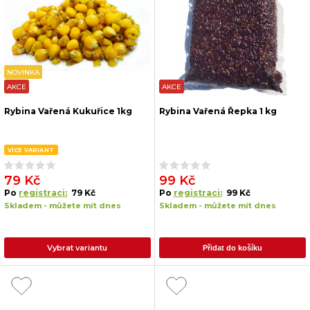
NOVINKA
AKCE
AKCE
Rybina Vařená Kukuřice 1kg
Rybina Vařená Řepka 1 kg
VÍCE VARIANT
79 Kč
99 Kč
Po
registraci:
79 Kč
Po
registraci:
99 Kč
Skladem - můžete mít dnes
Skladem - můžete mít dnes
Vybrat variantu
Přidat do košíku