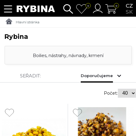
CZ
0
0
SK
Hlavní stránka
Rybina
Boilies, nástrahy, návnady, krmení
SEŘADIT:
Doporučujeme
Počet: