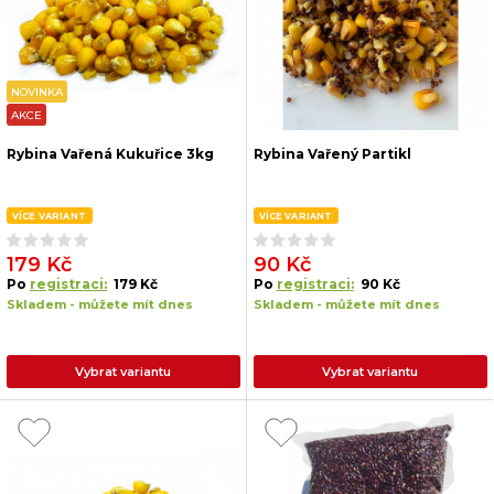
NOVINKA
AKCE
Rybina Vařená Kukuřice 3kg
Rybina Vařený Partikl
VÍCE VARIANT
VÍCE VARIANT
179 Kč
90 Kč
Po
registraci:
179 Kč
Po
registraci:
90 Kč
Skladem - můžete mít dnes
Skladem - můžete mít dnes
Vybrat variantu
Vybrat variantu