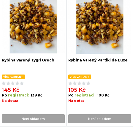
Rybina Vařený Tygří Ořech
Rybina Vařený Partikl de Luxe
VÍCE VARIANT
VÍCE VARIANT
145 Kč
105 Kč
Po
registraci:
139 Kč
Po
registraci:
100 Kč
Na dotaz
Na dotaz
Není skladem
Není skladem