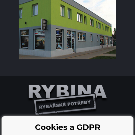
Cookies a GDPR
Tvorba a pronájem eshopů