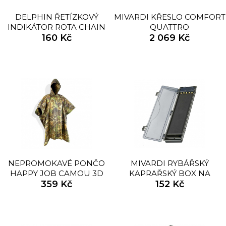
DELPHIN ŘETÍZKOVÝ
MIVARDI KŘESLO COMFORT
INDIKÁTOR ROTA CHAIN
QUATTRO
160 Kč
2 069 Kč
NEPROMOKAVÉ PONČO
MIVARDI RYBÁŘSKÝ
HAPPY JOB CAMOU 3D
KAPRAŘSKÝ BOX NA
359 Kč
NÁVAZCE SINGLE
152 Kč