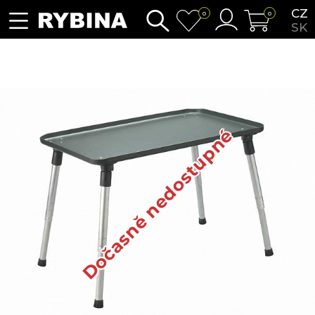
CZ
0
0
SK
Dočasně nedostupné