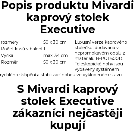
Popis produktu Mivardi
kaprový stolek
Executive
rozměry
50 x 30 cm
Luxusní verze kaprového
stolečku, dodávaná v
Počet kusů v balení
1
nepromokavém obalu z
Výška
max. 34 cm
materiálu B-POL600D.
Rozměr
50 x 30 cm
Teleskopické nohy jsou
vybaveny systémem
rychlého sklápění a stabilizací nohou ve vyklopeném stavu.
S Mivardi kaprový
stolek Executive
zákazníci nejčastěji
kupují