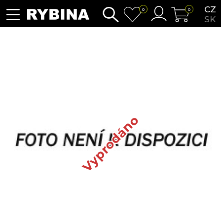
CZ
0
0
SK
Vyprodáno