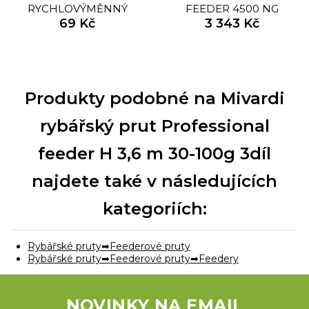
RYCHLOVÝMĚNNÝ
FEEDER 4500 NG
OBRATLÍK QUICK SWAP
69 Kč
3 343 Kč
SWIVEL, UK.7 (VEL.12 EU
)/10KS
Produkty podobné na Mivardi
rybářský prut Professional
feeder H 3,6 m 30-100g 3díl
najdete také v následujících
kategoriích:
Rybářské pruty
Feederové pruty
Rybářské pruty
Feederové pruty
Feedery
NOVINKY NA EMAIL