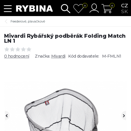
CZ
0
0
SK
Feederové, plavačkové
Mivardi Rybářský podběrák Folding Match
LN 1
0 hodnocení
Značka:
Mivardi
Kód dodavatele:
M-FMLN1