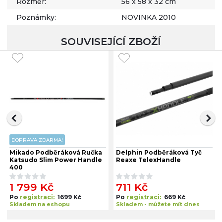
Rozměr:
56 x 58 x 32 cm
Poznámky:
NOVINKA 2010
SOUVISEJÍCÍ ZBOŽÍ
DOPRAVA ZDARMA!
Mikado Podběráková Ručka
Delphin Podběráková Tyč
Katsudo Slim Power Handle
Reaxe TelexHandle
400
1 799 Kč
711 Kč
Po
registraci:
1699 Kč
Po
registraci:
669 Kč
Skladem na eshopu
Skladem - můžete mít dnes