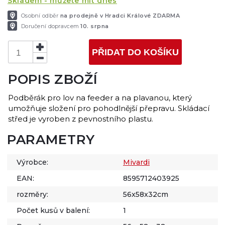
Skladem - můžete mít dnes
Osobní odběr
na prodejně v Hradci Králové ZDARMA
Doručení dopravcem
10. srpna
PŘIDAT DO KOŠÍKU
POPIS ZBOŽÍ
Podběrák pro lov na feeder a na plavanou, který
umožňuje složení pro pohodlnější přepravu. Skládací
střed je vyroben z pevnostního plastu.
PARAMETRY
Výrobce:
Mivardi
EAN:
8595712403925
rozměry:
56x58x32cm
Počet kusů v balení:
1