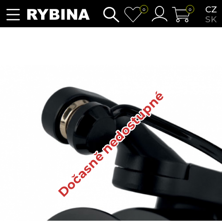
CZ
0
0
SK
Dočasně nedostupné