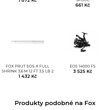
1 872 Kč
661 Kč
FOX PRUT EOS-X FULL
EOS 14000 FS
SHRINK 3,6 M 12 FT 3,5 LB 2
3 525 Kč
1 432 Kč
DÍL
Produkty podobné na Fox