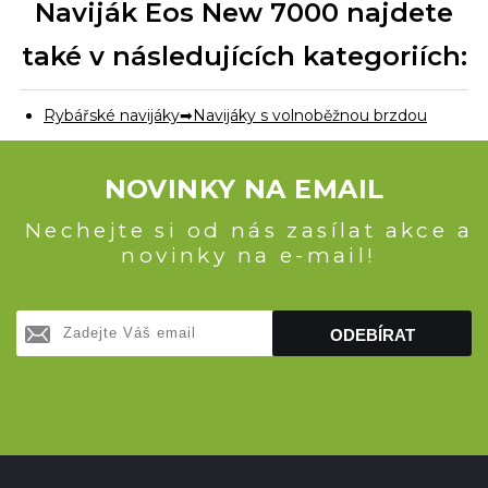
Naviják Eos New 7000 najdete
také v následujících kategoriích:
Rybářské navijáky
Navijáky s volnoběžnou brzdou
NOVINKY NA EMAIL
Nechejte si od nás zasílat akce a
novinky na e-mail!
ODEBÍRAT