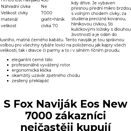
kdy dříve. Je vybaven
Náhradní cívka
Ne
přesnou přední mikro brzdou
Velikost cívky
7000
s volným chodem cívky, za
studena precizně kovanou,
materiál
grafit+hliník
hliníkovou cívkou, 5ti
velikost
cívka 70
kuličkovými ložisky s dlouhou
životností a je oděn do
lusního, matně černého kabátu. Tento naviják je tou správnou
volbou pro všechny rybáře lovící na položenou jak kapry všech
velikostí, tak i dravce či parmy a to i v silném říčním proudu.
elegantní černé tělo
profesionálně vyvážený rotor
ergonomická klička
okamžitý uzávěr zpětného chodu
zesílený překlapěč
S Fox Naviják Eos New
7000 zákazníci
nejčastěji kupují