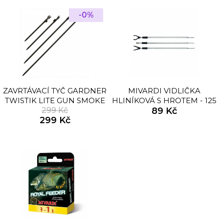
-0%
ZAVRTÁVACÍ TYČ GARDNER
MIVARDI VIDLIČKA
TWISTIK LITE GUN SMOKE
HLINÍKOVÁ S HROTEM - 125
(ŠEDÁ)| 24 (60CM)
299 Kč
89 Kč
CM
299 Kč