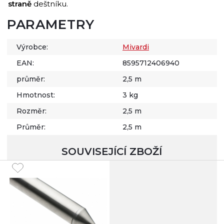
straně
deštníku.
PARAMETRY
Výrobce:
Mivardi
EAN:
8595712406940
průměr:
2,5 m
Hmotnost:
3 kg
Rozměr:
2,5 m
Průměr:
2,5 m
SOUVISEJÍCÍ ZBOŽÍ