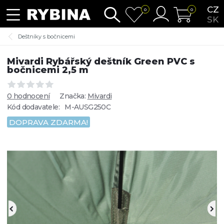
CZ
0
0
SK
Deštníky s bočnicemi
Mivardi Rybářský deštník Green PVC s
bočnicemi 2,5 m
0 hodnocení
Značka:
Mivardi
Kód dodavatele:
M-AUSG250C
DOPRAVA ZDARMA!