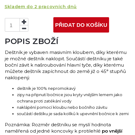
Skladem do 2 pracovních dnů
PŘIDAT DO KOŠÍKU
POPIS ZBOŽÍ
Deštník je vybaven masivním kloubem, díky kterému
je možné deštník naklopit. Součástí deštníku je také
boční závit k našroubování hlavní tyče, díky kterému
můžete deštník zapíchnout do země již o 45° stupňů
naklopený.
deštník je 100% nepromokavý
zipy na připnutí bočnice jsou kryty vnějším lemem jako
ochrana proti zatékání vody
naklápění pomocí kloubu nebo bočního závitu
součástí deštíku je sada kolíků k upevnění bočnice k zemi
Poznámka: Rozměr deštníku se myslí hodnota
naměřená od jedné koncovky k protilehlé
po vnější