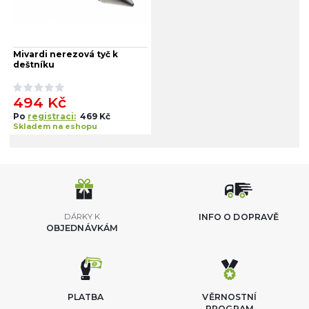
Mivardi nerezová tyč k
deštníku
494 Kč
Po
registraci:
469 Kč
Skladem na eshopu
DÁRKY K
INFO O DOPRAVĚ
OBJEDNÁVKÁM
PLATBA
VĚRNOSTNÍ
PROGRAM