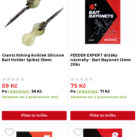
Giants fishing Kolíček Silicone
FEEDER EXPERT držáky
Bait Holder Spike|-15mm
nástrahy - Bait Bayonet 12mm
20ks
59 Kč
75 Kč
Po
registraci:
56 Kč
Po
registraci:
71 Kč
Skladem do 2 pracovních dnů
Skladem do 2 pracovních dnů
Přidat do košíku
Přidat do košíku