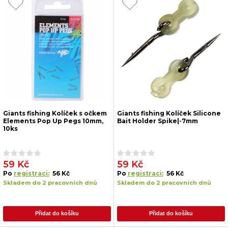
Giants fishing Kolíček s očkem
Giants fishing Kolíček Silicone
Elements Pop Up Pegs 10mm,
Bait Holder Spike|-7mm
10ks
59 Kč
59 Kč
Po
registraci:
56 Kč
Po
registraci:
56 Kč
Skladem do 2 pracovních dnů
Skladem do 2 pracovních dnů
Přidat do košíku
Přidat do košíku