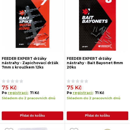
FEEDER EXPERT držáky
FEEDER EXPERT držáky
nástrahy - Zapichovací držák
nástrahy - Bait Bayonet 8mm
7mm s kroužkem 12ks
20ks
75 Kč
75 Kč
Po
registraci:
71 Kč
Po
registraci:
71 Kč
Skladem do 2 pracovních dnů
Skladem do 2 pracovních dnů
Přidat do košíku
Přidat do košíku