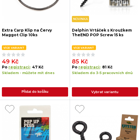
NOVINKA
Extra Carp Klip na Červy
Delphin Vrtáček s Kroužkem
Maggot Clip 10ks
TheEND POP Screw 15 ks
VÍCE VARIANT
VÍCE VARIANT
49 Kč
85 Kč
Po
registraci:
47 Kč
Po
registraci:
81 Kč
Skladem - můžete mít dnes
Skladem do 3-5 pracovních dnů
Vybrat variantu
Přidat do košíku