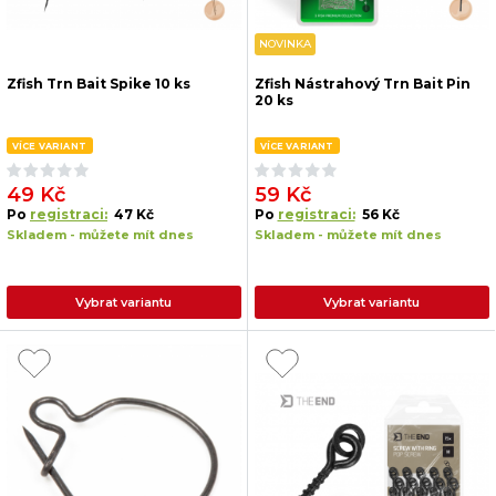
NOVINKA
Zfish Trn Bait Spike 10 ks
Zfish Nástrahový Trn Bait Pin
20 ks
VÍCE VARIANT
VÍCE VARIANT
49 Kč
59 Kč
Po
registraci:
47 Kč
Po
registraci:
56 Kč
Skladem - můžete mít dnes
Skladem - můžete mít dnes
Vybrat variantu
Vybrat variantu