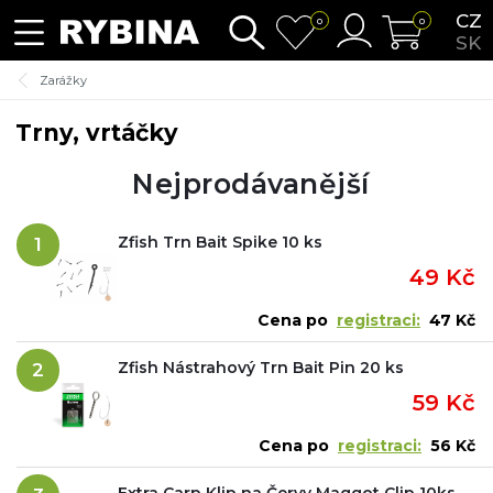
CZ
0
0
SK
Zarážky
Trny, vrtáčky
Nejprodávanější
Zfish Trn Bait Spike 10 ks
1
49 Kč
Cena po
registraci:
47 Kč
Zfish Nástrahový Trn Bait Pin 20 ks
2
59 Kč
Cena po
registraci:
56 Kč
Extra Carp Klip na Červy Maggot Clip 10ks