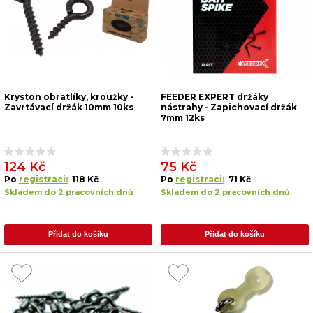
Kryston obratlíky, kroužky -
FEEDER EXPERT držáky
Zavrtávací držák 10mm 10ks
nástrahy - Zapichovací držák
7mm 12ks
124 Kč
75 Kč
Po
registraci:
118 Kč
Po
registraci:
71 Kč
Skladem do 2 pracovních dnů
Skladem do 2 pracovních dnů
Přidat do košíku
Přidat do košíku