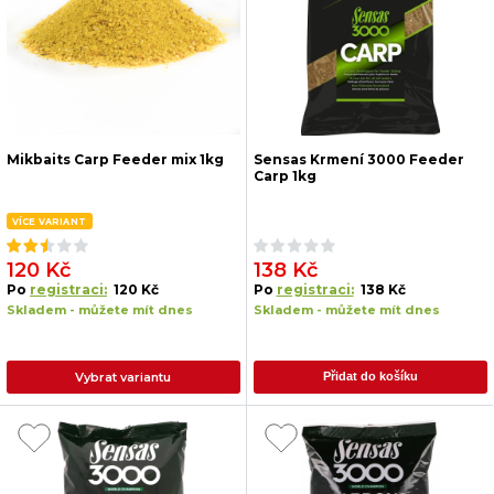
Mikbaits Carp Feeder mix 1kg
Sensas Krmení 3000 Feeder
Carp 1kg
VÍCE VARIANT
120 Kč
138 Kč
Po
registraci:
120 Kč
Po
registraci:
138 Kč
Skladem - můžete mít dnes
Skladem - můžete mít dnes
Vybrat variantu
Přidat do košíku