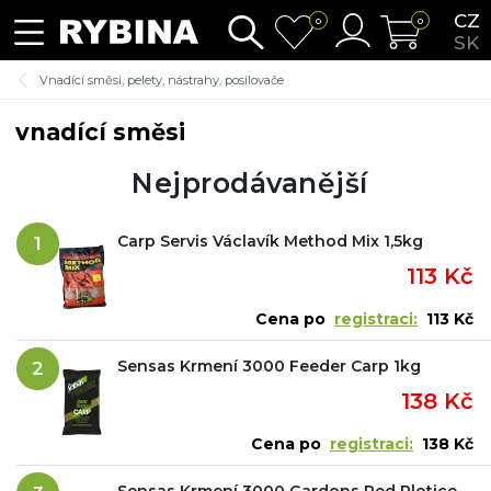
CZ
0
0
SK
Vnadící směsi, pelety, nástrahy, posilovače
vnadící směsi
Nejprodávanější
Carp Servis Václavík Method Mix 1,5kg
1
113 Kč
Cena po
registraci:
113 Kč
Sensas Krmení 3000 Feeder Carp 1kg
2
138 Kč
Cena po
registraci:
138 Kč
Sensas Krmení 3000 Gardons Red Plotice