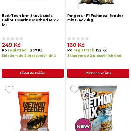
Bait-Tech krmítková směs
Ringers - F1 Fishmeal feeder
Halibut Marine Method Mix 2
mix Black 1kg
kg
249 Kč
160 Kč
Po
registraci:
237 Kč
Po
registraci:
152 Kč
Skladem do 2 pracovních dnů
Skladem do 2 pracovních dnů
Přidat do košíku
Přidat do košíku