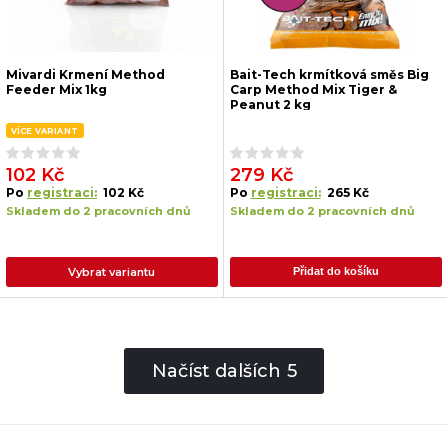
Mivardi Krmení Method
Bait-Tech krmítková směs Big
Feeder Mix 1kg
Carp Method Mix Tiger &
Peanut 2 kg
VÍCE VARIANT
102 Kč
279 Kč
Po
registraci:
102 Kč
Po
registraci:
265 Kč
Skladem do 2 pracovních dnů
Skladem do 2 pracovních dnů
Vybrat variantu
Přidat do košíku
Načíst dalších
5