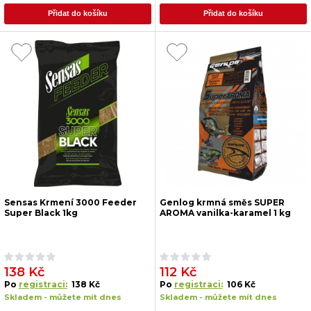
Přidat do košíku
Přidat do košíku
Sensas Krmení 3000 Feeder
Genlog krmná směs SUPER
Super Black 1kg
AROMA vanilka-karamel 1 kg
138 Kč
112 Kč
Po
registraci:
138 Kč
Po
registraci:
106 Kč
Skladem - můžete mít dnes
Skladem - můžete mít dnes