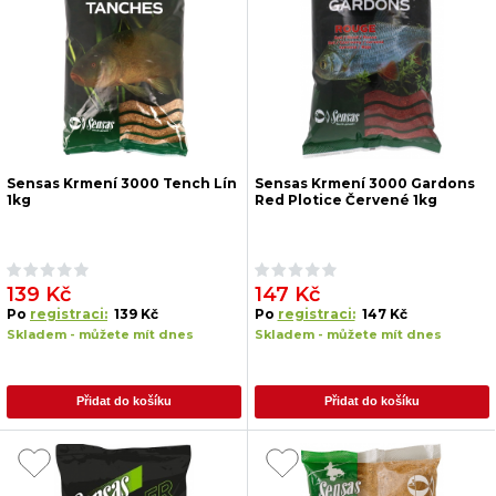
Sensas Krmení 3000 Tench Lín
Sensas Krmení 3000 Gardons
1kg
Red Plotice Červené 1kg
139 Kč
147 Kč
Po
registraci:
139 Kč
Po
registraci:
147 Kč
Skladem - můžete mít dnes
Skladem - můžete mít dnes
Přidat do košíku
Přidat do košíku