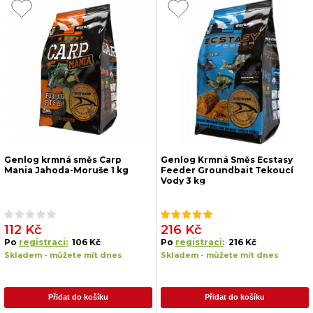
Genlog krmná směs Carp
Genlog Krmná Směs Ecstasy
Mania Jahoda-Moruše 1 kg
Feeder Groundbait Tekoucí
Vody 3 kg
112 Kč
216 Kč
Po
registraci:
106 Kč
Po
registraci:
216 Kč
Skladem - můžete mít dnes
Skladem - můžete mít dnes
Přidat do košíku
Přidat do košíku