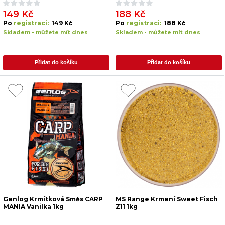
149 Kč
188 Kč
Po
registraci:
149 Kč
Po
registraci:
188 Kč
Skladem - můžete mít dnes
Skladem - můžete mít dnes
Přidat do košíku
Přidat do košíku
Genlog Krmítková Směs CARP
MS Range Krmení Sweet Fisch
MANIA Vanilka 1kg
Z11 1kg