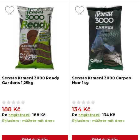
Sensas Krmení 3000 Ready
Sensas Krmení 3000 Carpes
Gardons 1,25kg
Noir 1kg
188 Kč
134 Kč
Po
registraci:
188 Kč
Po
registraci:
134 Kč
Skladem - můžete mít dnes
Skladem - můžete mít dnes
Přidat do košíku
Přidat do košíku