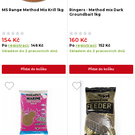
MS Range Method Mix Krill 1kg
Ringers - Method mix Dark
Groundbait 1kg
154 Kč
160 Kč
Po
registraci:
146 Kč
Po
registraci:
152 Kč
Skladem do 2 pracovních dnů
Skladem do 2 pracovních dnů
Přidat do košíku
Přidat do košíku