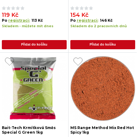
119 Kč
154 Kč
Po
registraci:
113 Kč
Po
registraci:
146 Kč
Skladem - můžete mít dnes
Skladem do 2 pracovních dnů
Přidat do košíku
Přidat do košíku
Bait-Tech Krmítková Směs
MS Range Method Mix Red Hot
Special G Green 1kg
Spicy 1kg