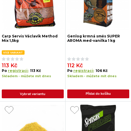
Carp Servis Václavík Method
Genlog krmná směs SUPER
Mix 1,5kg
AROMA med-vanilka 1 kg
VÍCE VARIANT
113 Kč
112 Kč
Po
registraci:
113 Kč
Po
registraci:
106 Kč
Skladem - můžete mít dnes
Skladem - můžete mít dnes
Vybrat variantu
Přidat do košíku