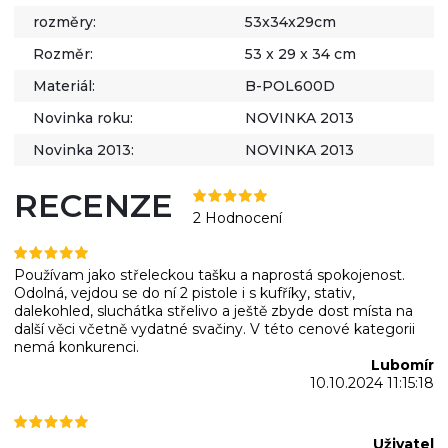
rozměry:
53x34x29cm
Rozměr:
53 x 29 x 34 cm
Materiál:
B-POL600D
Novinka roku:
NOVINKA 2013
Novinka 2013:
NOVINKA 2013
RECENZE
2 Hodnocení
Používam jako střeleckou tašku a naprostá spokojenost.
Odolná, vejdou se do ní 2 pistole i s kufříky, stativ,
dalekohled, sluchátka střelivo a ještě zbyde dost místa na
další věci včetně vydatné svačiny. V této cenové kategorii
nemá konkurenci.
Lubomír
10.10.2024 11:15:18
Uživatel