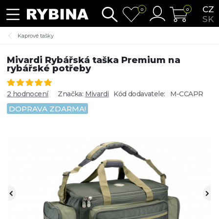
CZ
0
0
SK
Kaprové tašky
Mivardi Rybářská taška Premium na
rybářské potřeby
2 hodnocení
Značka:
Mivardi
Kód dodavatele:
M-CCAPR
DOPRAVA ZDARMA!