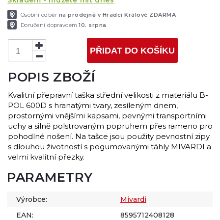
Skladem - můžete mít dnes
Osobní odběr
na prodejně v Hradci Králové ZDARMA
Doručení dopravcem
10. srpna
PŘIDAT DO KOŠÍKU
POPIS ZBOŽÍ
Kvalitní přepravní taška střední velikosti z materiálu B-
POL 600D s hranatými tvary, zesíleným dnem,
prostornými vnějšími kapsami, pevnými transportními
uchy a silně polstrovaným popruhem přes rameno pro
pohodlné nošení. Na tašce jsou použity pevnostní zipy
s dlouhou životností s pogumovanými táhly MIVARDI a
velmi kvalitní přezky.
PARAMETRY
Výrobce:
Mivardi
EAN:
8595712408128