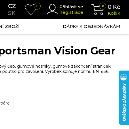
CZ
0
Kč
0
Přihlásit se
0
SK
Registrace
Košík
NÍ ZBOŽÍ
DÁRKY K OBJEDNÁVKÁM
portsman Vision Gear
inový čep, gumové nosníky, gumové zakončení straniček.
né poutko pro zavěšení. Výrobek splňuje normu EN1836.
ybáře