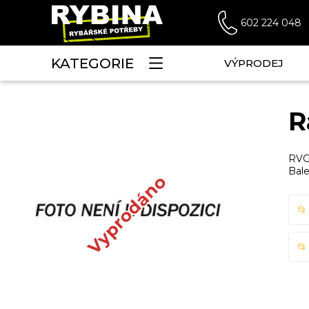
602 224 048
KATEGORIE
VÝPRODEJ
R
RVG-
Bale
Vyprodáno