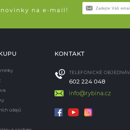
 novinky na e-mail!
ÁKUPU
KONTAKT
dmínky
TELEFONICKÉ OBJEDNÁV
t
602 224 048
ava
info@rybina.cz
ky
ích údajů
hlasy a cookies