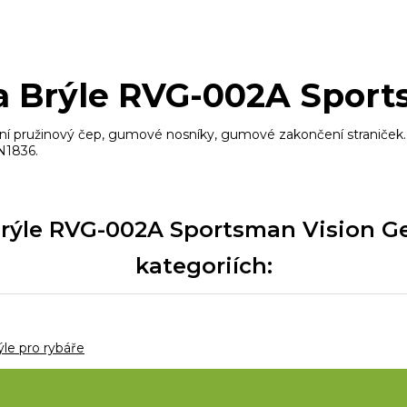
a Brýle RVG-002A Sport
řní pružinový čep, gumové nosníky, gumové zakončení straniček.
N1836.
ýle RVG-002A Sportsman Vision Gea
kategoriích:
ýle pro rybáře