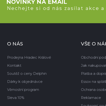
NOVINKY NA EMAIL
Nechejte si od nás zasílat akce a
O NÁS
VŠE O N
Prodejna Hradec Králové
Obchodní po
Kontakt
Jak nakupova
Soutěž o ceny Delphin
Platba a dopr
Dárky k objednávce
Essox na splát
Věrnostní program
Ochrana osobn
Sleva 10%
Reklamace
Soukromí, sou