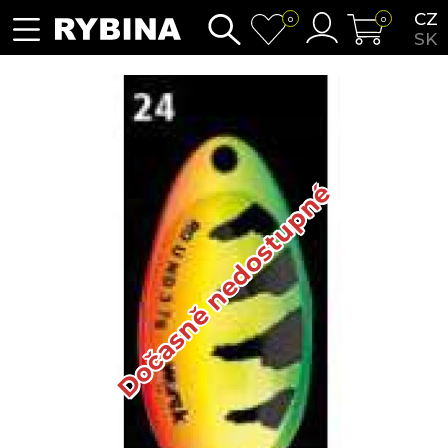
CZ
0
0
SK
Dočasně nedostupné