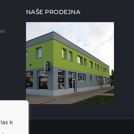
NAŠE PRODEJNA
KY
las k
i