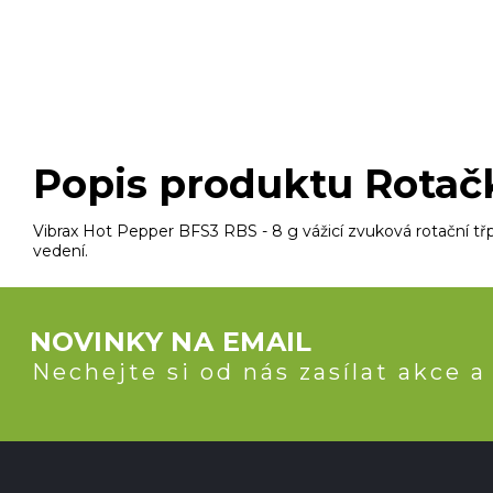
Popis produktu Rotač
Vibrax Hot Pepper BFS3 RBS - 8 g vážicí zvuková rotační třpy
vedení.
NOVINKY NA EMAIL
Nechejte si od nás zasílat akce a