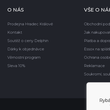
O NÁS
VŠE O N
Prodejna Hradec Králové
Obchodní po
Kontakt
Jak nakupova
Soutěž o ceny Delphin
Platba a dopr
Dárky k objednávce
Essox na splát
Věrnostní program
Ochrana osobn
Sleva 10%
Reklamace
Soukromí, sou
Rybá