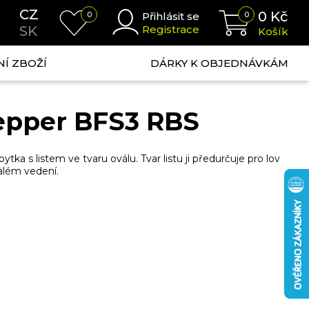
CZ
0
Kč
0
Přihlásit se
0
SK
Registrace
Košík
NÍ ZBOŽÍ
DÁRKY K OBJEDNÁVKÁM
epper BFS3 RBS
ka s listem ve tvaru oválu. Tvar listu ji předurčuje pro lov
além vedení.