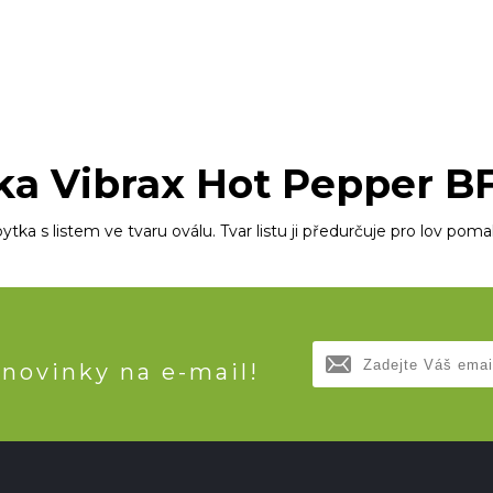
ka Vibrax Hot Pepper B
tka s listem ve tvaru oválu. Tvar listu ji předurčuje pro lov pom
 novinky na e-mail!