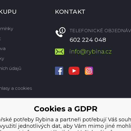
ÁKUPU
KONTAKT
dmínky
TELEFONICKÉ OBJEDNÁV
t
602 224 048
ava
info@rybina.cz
ky
ích údajů
hlasy a cookies
Cookies a GDPR
řské potřeby Rybina a partneři potřebují Váš souh
využití jednotlivých dat, aby Vám mimo jiné mohl