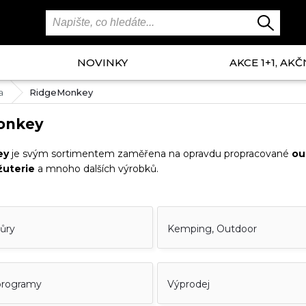
NOVINKY
AKCE 1+1, AKČ
a
RidgeMonkey
onkey
ey
je svým sortimentem zaměřena na opravdu propracované
ou
ižuterie
a mnoho dalších výrobků.
ňůry
Kemping, Outdoor
programy
Výprodej