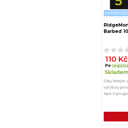
VÝPRODE
RidgeMon
Barbed 10
110 Kč
Po
registra
Skladem
Díky letitým
výrobou prod
Ape-X progra