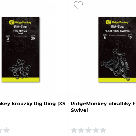
ey kroužky Rig Ring |XS
RidgeMonkey obratlíky F
Swivel