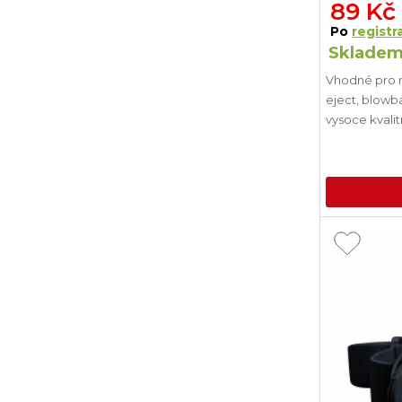
89 Kč
Po
registra
Skladem
Vhodné pro n
eject, blowba
vysoce kvalit