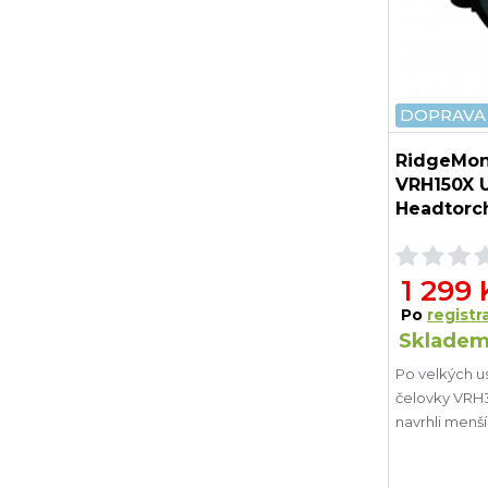
DOPRAVA
RidgeMon
VRH150X 
Headtorc
1 299 
Po
registra
Skladem
Po velkých us
čelovky VRH30
navrhli menš