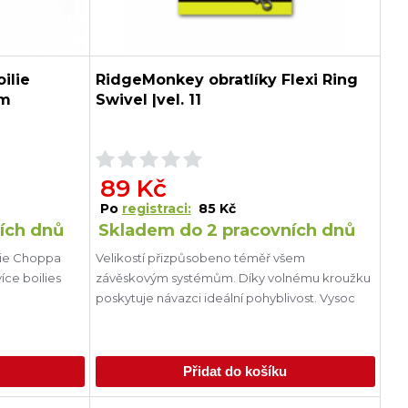
ilie
RidgeMonkey obratlíky Flexi Ring
mm
Swivel |vel. 11
89 Kč
Po
registraci:
85 Kč
ích dnů
Skladem do 2 pracovních dnů
lie Choppa
Velikostí přizpůsobeno téměř všem
íce boilies
závěskovým systémům. Díky volnému kroužku
poskytuje návazci ideální pohyblivost. Vysoc
Přidat do košíku