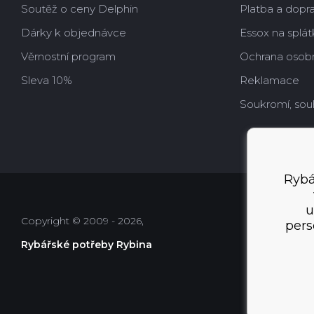
Soutěž o ceny Delphin
Platba a dopr
Dárky k objednávce
Essox na splát
Věrnostní program
Ochrana osobn
Sleva 10%
Reklamace
Soukromí, sou
Rybá
u
Copyright © 2009 - 2026,
pers
Rybářské potřeby Rybina