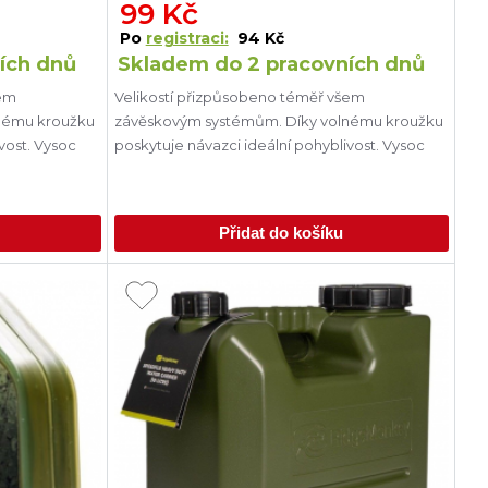
99 Kč
Po
registraci:
94 Kč
ích dnů
Skladem do 2 pracovních dnů
šem
Velikostí přizpůsobeno téměř všem
nému kroužku
závěskovým systémům. Díky volnému kroužku
vost. Vysoc
poskytuje návazci ideální pohyblivost. Vysoc
Přidat do košíku