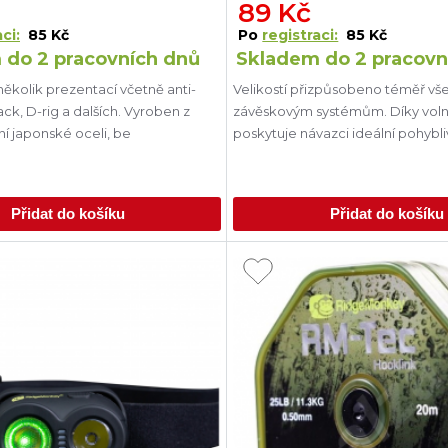
89 Kč
ci:
85 Kč
Po
registraci:
85 Kč
 do 2 pracovních dnů
Skladem do 2 pracovn
ěkolik prezentací včetně anti-
Velikostí přizpůsobeno téměř v
ck, D-rig a dalších. Vyroben z
závěskovým systémům. Díky vol
ní japonské oceli, be
poskytuje návazci ideální pohybli
Přidat do košíku
Přidat do košíku