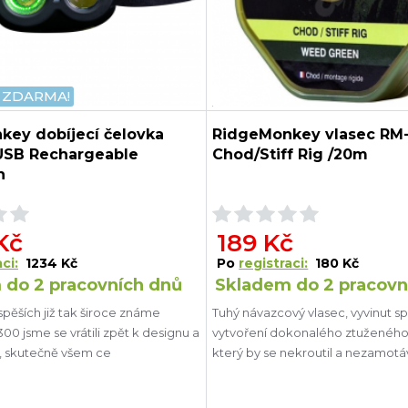
 ZDARMA!
key dobíjecí čelovka
RidgeMonkey vlasec RM
USB Rechargeable
Chod/Stiff Rig /20m
h
Kč
189 Kč
ci:
1234 Kč
Po
registraci:
180 Kč
 do 2 pracovních dnů
Skladem do 2 pracovn
pěších již tak široce známe
Tuhý návazcový vlasec, vyvinut s
0 jsme se vrátili zpět k designu a
vytvoření dokonalého ztuženého
í, skutečně všem ce
který by se nekroutil a nezamotá