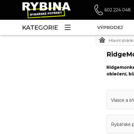
602 224 048
KATEGORIE
VÝPRODEJ
Hlavní stránk
RidgeM
Ridgemonk
oblečení, b
Vlasce a š
Rybářské 