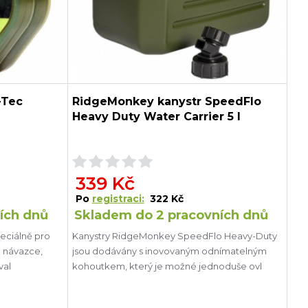
-Tec
RidgeMonkey kanystr SpeedFlo
Heavy Duty Water Carrier 5 l
339 Kč
Po
registraci:
322 Kč
ích dnů
Skladem do 2 pracovních dnů
peciálně pro
Kanystry RidgeMonkey SpeedFlo Heavy-Duty
 návazce,
jsou dodávány s inovovaným odnímatelným
val
kohoutkem, který je možné jednoduše ovl