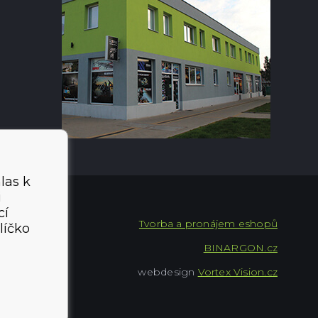
las k
i
cí
Tvorba a pronájem eshopů
líčko
BINARGON.cz
webdesign
Vortex Vision.cz