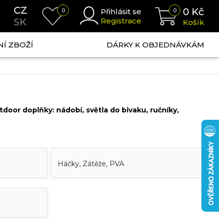
CZ
0
Kč
0
Přihlásit se
0
SK
Registrace
Košík
NÍ ZBOŽÍ
DÁRKY K OBJEDNÁVKÁM
tdoor doplňky:
nádobí, světla do bivaku, ručníky,
Háčky, Zátěže, PVA