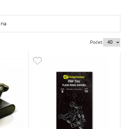
ena
Počet: