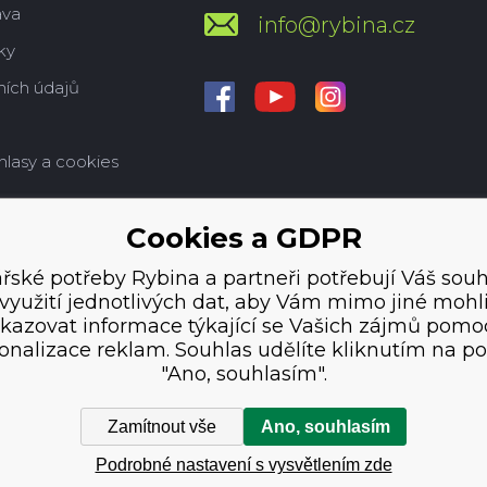
ava
info@rybina.cz
ky
ích údajů
hlasy a cookies
Cookies a GDPR
řské potřeby Rybina a partneři potřebují Váš souh
využití jednotlivých dat, aby Vám mimo jiné mohl
kazovat informace týkající se Vašich zájmů pomo
onalizace reklam. Souhlas udělíte kliknutím na po
"Ano, souhlasím".
Zamítnout vše
Ano, souhlasím
Podrobné nastavení s vysvětlením zde