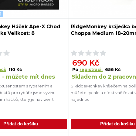
J
key Háček Ape-X Chod
RidgeMonkey kráječka bo
ks Velikost: 8
Choppa Medium 18-20
690 Kč
ci:
110 Kč
Po
registraci:
656 Kč
 - můžete mít dnes
Skladem do 2 pracovn
 zkušenostem s rybařením a
S RidgeMonkey kráječem na boi
uktů pro rybáře jsme vyvinuli
můžete rychle a efektivně řezat v
m háčků, který je navržen t
najednou.
Přidat do košíku
Přidat do košíku