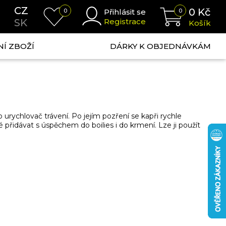
CZ
0
Kč
0
Přihlásit se
0
SK
Registrace
Košík
NÍ ZBOŽÍ
DÁRKY K OBJEDNÁVKÁM
 urychlovač trávení. Po jejím pozření se kapři rychle
é přidávat s úspěchem do boilies i do krmení. Lze ji použít