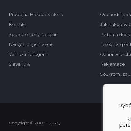
Prodejna Hradec Králové
Obchodní po
Kontakt
Jak nakupova
Soutěž o ceny Delphin
Platba a dopr
Dárky k objednávce
Essox na splát
Věrnostní program
Ochrana osobn
Sleva 10%
Reklamace
Soukromí, sou
Rybá
u
Copyright © 2009 - 2026,
pers