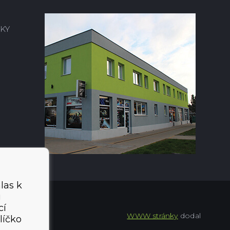
KY
las k
i
cí
WWW stránky
dodal
líčko