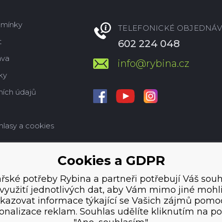
dmínky
TELEFONICKÉ OBJEDNÁV
t
602 224 048
ava
info@rybina.cz
ky
ích údajů
hlasy a cookies
Cookies a GDPR
řské potřeby Rybina a partneři potřebují Váš souh
využití jednotlivých dat, aby Vám mimo jiné mohl
kazovat informace týkající se Vašich zájmů pomo
onalizace reklam. Souhlas udělíte kliknutím na po