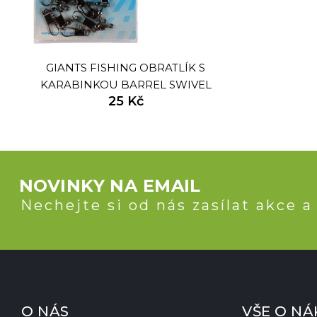
GIANTS FISHING OBRATLÍK S
KARABINKOU BARREL SWIVEL
25 Kč
WITH INTERLOCK SNAP
NO.14/10KG/10KS
NOVINKY NA EMAIL
Nechejte si od nás zasílat akce a
O NÁS
VŠE O N