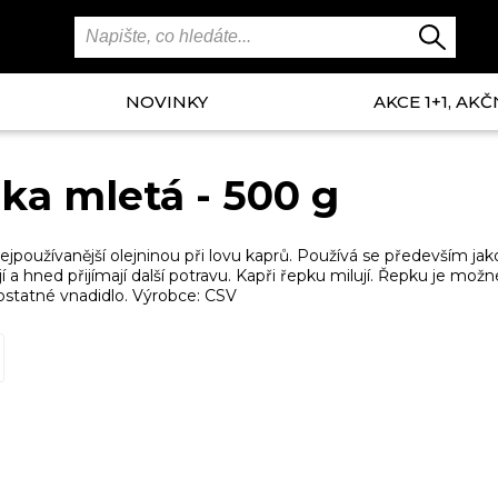
NOVINKY
AKCE 1+1, AKČ
ka mletá - 500 g
ejpoužívanější olejninou při lovu kaprů. Používá se především jako
í a hned přijímají další potravu. Kapři řepku milují. Řepku je možn
ostatné vnadidlo. Výrobce: CSV