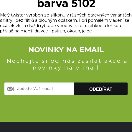
barva 5102
Malý twister vyroben ze silikonu v různých barevných variantách
s flitry i bez flitrů a dlouhým ocáskem. I při pomalém vláčení se
ocásek vlní a dráždí rybu. Je vhodný na ultralehkou a lehkou
přívlač na menší dravce - pstruh, okoun, jelec.
NOVINKY NA EMAIL
Nechejte si od nás zasílat akce a
novinky na e-mail!
ODEBÍRAT