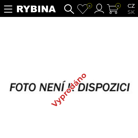
CZ
0
0
SK
Vyprodáno