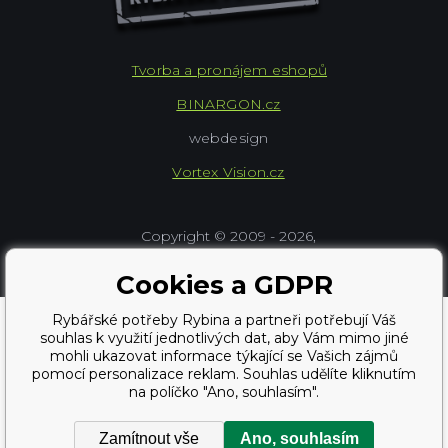
Tvorba a pronájem eshopů
BINARGON.cz
webdesign
Vortex Vision.cz
Copyright © 2009 - 2026,
Rybářské potřeby Rybina
Cookies a GDPR
Rybářské potřeby Rybina a partneři potřebují Váš
souhlas k využití jednotlivých dat, aby Vám mimo jiné
mohli ukazovat informace týkající se Vašich zájmů
pomocí personalizace reklam. Souhlas udělíte kliknutím
na políčko "Ano, souhlasím".
Zamítnout vše
Ano, souhlasím