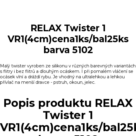
RELAX Twister 1
VR1(4cm)cena1ks/bal25ks
barva 5102
Malý twister vyroben ze silikonu v různých barevných variantách
s flitry i bez flitrů a dlouhým ocáskem. I při pomalém vláčení se
ocásek vlní a dráždí rybu. Je vhodný na ultralehkou a lehkou
přívlač na menší dravce - pstruh, okoun, jelec.
Popis produktu RELAX
Twister 1
VR1(4cm)cena1ks/bal25