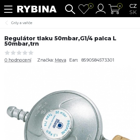
CZ
0
0
SK
Grily a vařiče
Regulátor tlaku 50mbar,G1/4 palca L
50mbar,trn
0 hodnocení
Značka:
Meva
Ean:
8590584573301