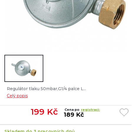
Regulátor tlaku 50mbar,G1/4 palce L...
Celý popis
199
Kč
Cena po
registraci:
189 Kč
Skladem do 3 pracovních dnů