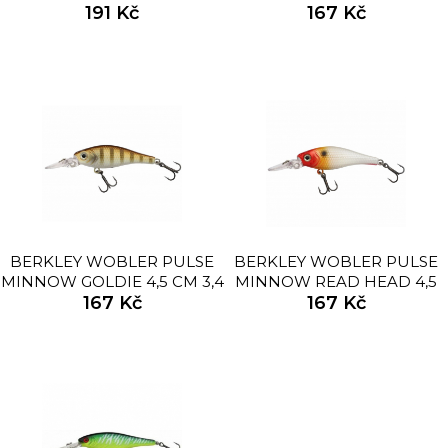
8CM 13,2G
191 Kč
167 Kč
BERKLEY WOBLER PULSE
BERKLEY WOBLER PULSE
MINNOW GOLDIE 4,5 CM 3,4
MINNOW READ HEAD 4,5
167 Kč
G
CM 3,4 G
167 Kč