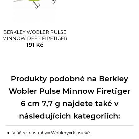
BERKLEY WOBLER PULSE
MINNOW DEEP FIRETIGER
8CM 13,2G
191 Kč
Produkty podobné na Berkley
Wobler Pulse Minnow Firetiger
6 cm 7,7 g najdete také v
následujících kategoriích:
Vláčecí nástrahy
Woblery
Klasické