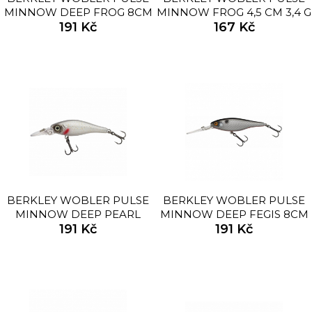
MINNOW DEEP FROG 8CM
MINNOW FROG 4,5 CM 3,4 G
191 Kč
13,2G
167 Kč
BERKLEY WOBLER PULSE
BERKLEY WOBLER PULSE
MINNOW DEEP PEARL
MINNOW DEEP FEGIS 8CM
WHITE 8CM 13,2G
191 Kč
191 Kč
13,2G