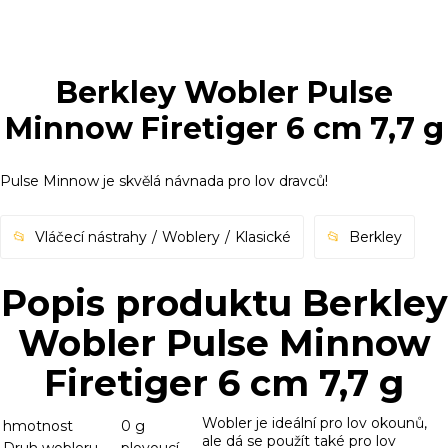
Berkley Wobler Pulse
Minnow Firetiger 6 cm 7,7 g
Pulse Minnow je skvělá návnada pro lov dravců!
Vláčecí nástrahy
Woblery
Klasické
Berkley
Popis produktu Berkley
Wobler Pulse Minnow
Firetiger 6 cm 7,7 g
Wobler je ideální pro lov okounů,
hmotnost
0 g
ale dá se použít také pro lov
Druh wobleru
plovoucí