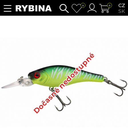
CZ
0
0
SK
Dočasně nedostupné