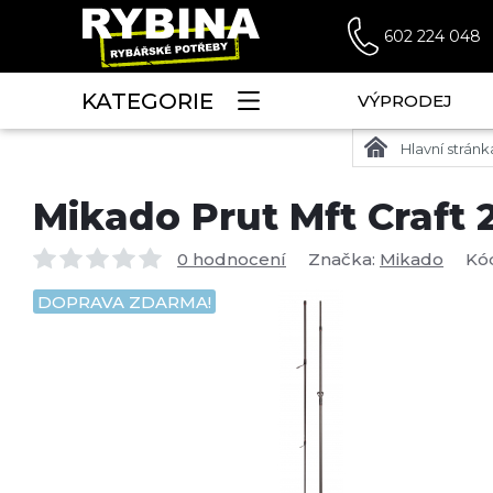
602 224 048
KATEGORIE
VÝPRODEJ
Hlavní stránk
Mikado Prut Mft Craft 
0 hodnocení
Značka:
Mikado
Kó
DOPRAVA ZDARMA!