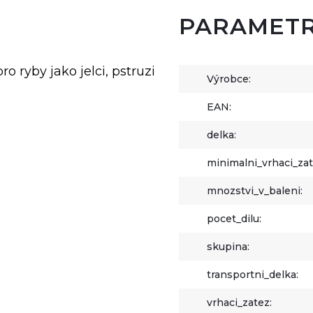
PARAMET
 ryby jako jelci, pstruzi
Výrobce:
EAN:
delka:
minimalni_vrhaci_zat
mnozstvi_v_baleni:
pocet_dilu:
skupina:
transportni_delka:
vrhaci_zatez: