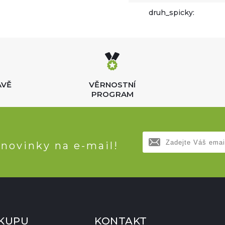
druh_spicky:
AVĚ
VĚRNOSTNÍ
PROGRAM
 novinky na e-mail!
ÁKUPU
KONTAKT