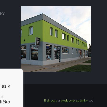
KY
las k
i
cí
Eshopy
a
webové stránky
od
líčko