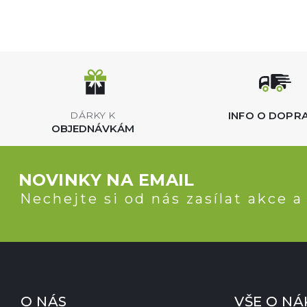
INFO O DOPR
DÁRKY K
OBJEDNÁVKÁM
NOVINKY NA EMAIL
Nechejte si od nás zasílat akce a
O NÁS
VŠE O N