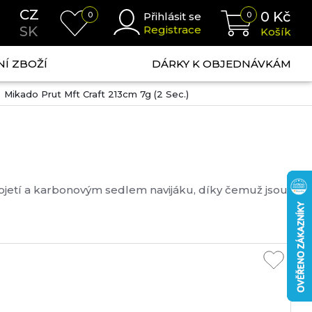
CZ
0
Kč
0
Přihlásit se
0
SK
Registrace
Košík
NÍ ZBOŽÍ
DÁRKY K OBJEDNÁVKÁM
Mikado Prut Mft Craft 213cm 7g (2 Sec.)
jetí a karbonovým sedlem navijáku, díky čemuž jsou