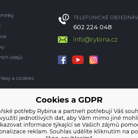
dmínky
TELEFONICKÉ OBJEDNÁV
t
602 224 048
ava
info@rybina.cz
ky
ích údajů
hlasy a cookies
Cookies a GDPR
řské potřeby Rybina a partneři potřebují Váš souh
využití jednotlivých dat, aby Vám mimo jiné mohl
kazovat informace týkající se Vašich zájmů pomo
onalizace reklam. Souhlas udělíte kliknutím na po