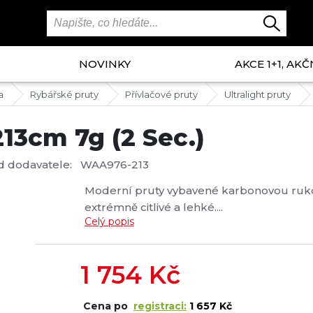
NOVINKY
AKCE 1+1, AKČ
a
Rybářské pruty
Přívlačové pruty
Ultralight pruty
213cm 7g (2 Sec.)
d dodavatele:
WAA976-213
Moderní pruty vybavené karbonovou ruko
extrémně citlivé a lehké....
Celý popis
1 754
Kč
Cena po
registraci:
1 657 Kč