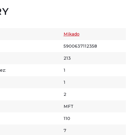
RY
Mikado
5900637112358
213
ez:
1
1
2
MFT
110
7