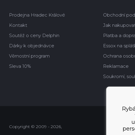
Prodejna Hradec Králové
Obchodní po
Kontakt
Jak nakupova
Soutěž o ceny Delphin
Platba a dopr
Dárky k objednávce
Essox na splát
Věrnostní program
Ochrana osobn
Sleva 10%
Reklamace
Soukromí, sou
Rybá
u
Copyright © 2009 - 2026,
pers