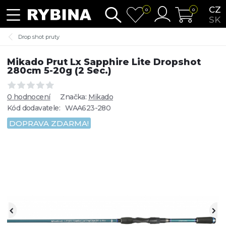
CZ
0
0
SK
Drop shot pruty
Mikado Prut Lx Sapphire Lite Dropshot
280cm 5-20g (2 Sec.)
0 hodnocení
Značka:
Mikado
Kód dodavatele:
WAA623-280
DOPRAVA ZDARMA!