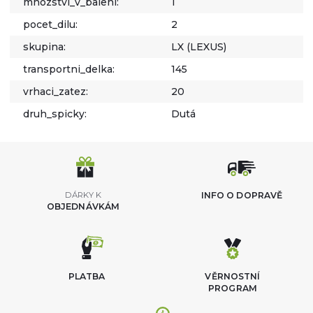
mnozstvi_v_baleni:
1
pocet_dilu:
2
skupina:
LX (LEXUS)
transportni_delka:
145
vrhaci_zatez:
20
druh_spicky:
Dutá
DÁRKY K
INFO O DOPRAVĚ
OBJEDNÁVKÁM
PLATBA
VĚRNOSTNÍ
PROGRAM