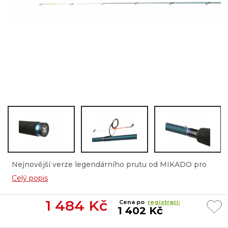
Nejnovější verze legendárního prutu od MIKADO pro
lehký lov drop-shot metodou....
Celý popis
1 484
Kč
Cena po
registraci:
1 402 Kč