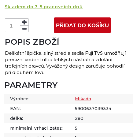
Skladem do 3-5 pracovních dnů
PŘIDAT DO KOŠÍKU
POPIS ZBOŽÍ
Delikátní špička, silný střed a sedla Fuji TVS umožňují
precizní vedení ultra lehkých nástrah a zdolání
trofejních dravců. Vyvážený design zaručuje pohodlí i
při dlouhém lovu.
PARAMETRY
Výrobce:
Mikado
EAN:
5900637039334
delka:
280
minimalni_vrhaci_zatez:
5