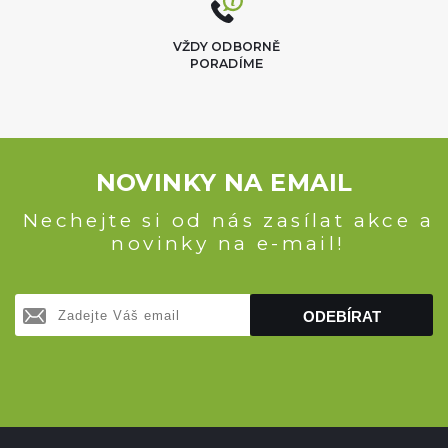
VŽDY ODBORNĚ
PORADÍME
NOVINKY NA EMAIL
Nechejte si od nás zasílat akce a
novinky na e-mail!
ODEBÍRAT