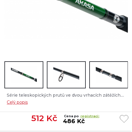
Série teleskopických prutů ve dvou vrhacích zátěžích....
Celý popis
512
Kč
Cena po
registraci:
486 Kč