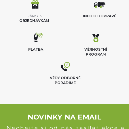
DÁRKY K
INFO O DOPRAVĚ
OBJEDNÁVKÁM
PLATBA
VĚRNOSTNÍ
PROGRAM
VŽDY ODBORNĚ
PORADÍME
NOVINKY NA EMAIL
Nechejte si od nás zasílat akce a