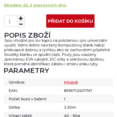
Skladem do 2 pracovních dnů
PŘIDAT DO KOŠÍKU
POPIS ZBOŽÍ
Jsou vhodné pro lov kaprů na položenou i pro univerzální
využití. Velmi dobře navržený kompozitový blank nabízí
překvapivě dobrou a rychlou akci se zachováním přijatelné
tloušťky blanku ve spodní části. Pruty jsou osazeny
zpevněnou EVA rukojetí, SIC očky a oranžovou špičkou,
která pomáhá identifikaci záběru i směru úniku ryby.
PARAMETRY
Výrobce:
Mivardi
EAN:
8595712401747
Počet kusů v balení:
1
Délka:
3.30m
Vrhací zátěž:
40 - 90g