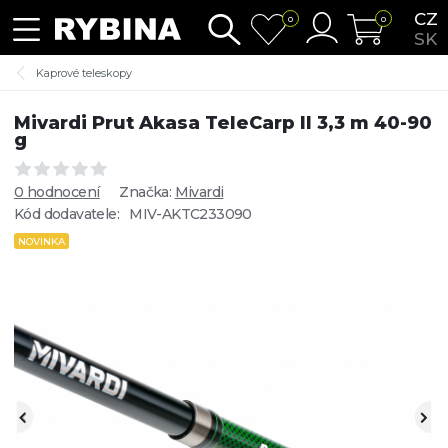
CZ
0
0
SK
Kaprové teleskopy
Mivardi Prut Akasa TeleCarp II 3,3 m 40-90
g
0 hodnocení
Značka:
Mivardi
Kód dodavatele:
MIV-AKTC233090
NOVINKA