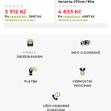
Varianta: 270cm / 80g
3 912 Kč
4 833 Kč
Po
registraci:
3697 Kč
Po
registraci:
4567 Kč
Skladem na eshopu
Skladem na eshopu
DÁRKY K
INFO O DOPRAVĚ
OBJEDNÁVKÁM
PLATBA
VĚRNOSTNÍ
PROGRAM
VŽDY ODBORNĚ
PORADÍME