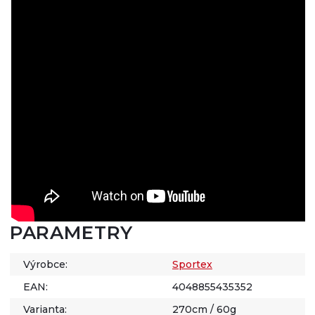
PARAMETRY
Výrobce:
Sportex
EAN:
4048855435352
Varianta:
270cm / 60g