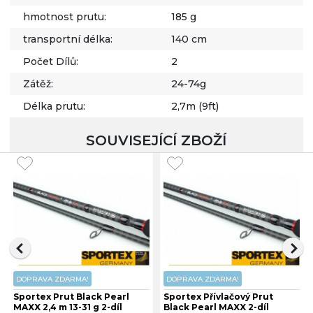
hmotnost prutu:
185 g
transportní délka:
140 cm
Počet Dílů:
2
Zátěž:
24-74g
Délka prutu:
2,7m (9ft)
SOUVISEJÍCÍ ZBOŽÍ
DOPRAVA ZDARMA!
DOPRAVA ZDARMA!
Sportex Prut Black Pearl
Sportex Přívlačový Prut
MAXX 2,4 m 13-31 g 2-díl
Black Pearl MAXX 2-díl