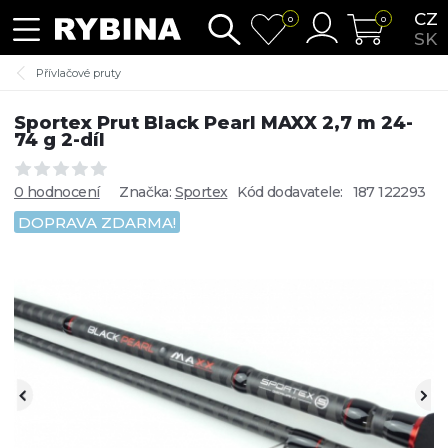
CZ
0
0
SK
Přívlačové pruty
Sportex Prut Black Pearl MAXX 2,7 m 24-
74 g 2-díl
0 hodnocení
Značka:
Sportex
Kód dodavatele:
187 122293
DOPRAVA ZDARMA!