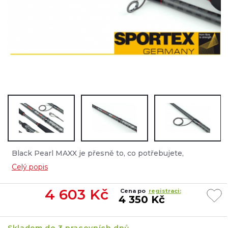
Black Pearl MAXX je přesně to, co potřebujete,
spolehlivé pruty s dobrým poměrem ceny a výkonu,
Celý popis
osazené špičkovými komponenty....
4 603
Kč
Cena po
registraci:
4 350 Kč