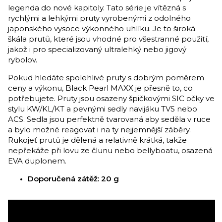
legenda do nové kapitoly. Tato série je vítězná s
rychlými a lehkými pruty vyrobenými z odolného
japonského vysoce výkonného uhlíku. Je to široká
škála prutů, které jsou vhodné pro všestranné použití,
jakož i pro specializovaný ultralehký nebo jigový
rybolov.
Pokud hledáte spolehlivé pruty s dobrým poměrem
ceny a výkonu, Black Pearl MAXX je přesně to, co
potřebujete. Pruty jsou osazeny špičkovými SIC očky ve
stylu KW/KL/KT a pevnými sedly navijáku TVS nebo
ACS. Sedla jsou perfektně tvarovaná aby seděla v ruce
a bylo možné reagovat i na ty nejjemnější záběry.
Rukojeť prutů je dělená a relativně krátká, takže
nepřekáže při lovu ze člunu nebo bellyboatu, osazená
EVA duplonem.
Doporučená zátěž: 20 g