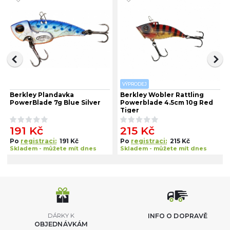
VÝPRODEJ
Berkley Plandavka
Berkley Wobler Rattling
PowerBlade 7g Blue Silver
Powerblade 4.5cm 10g Red
Tiger
191 Kč
215 Kč
Po
registraci:
191 Kč
Po
registraci:
215 Kč
Skladem - můžete mít dnes
Skladem - můžete mít dnes
DÁRKY K
INFO O DOPRAVĚ
OBJEDNÁVKÁM