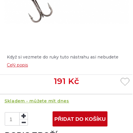
Když si vezmete do ruky tuto nástrahu asi nebudete
vědět jestli držíte třpytku, woblera nebo jen obyčejný
Celý popis
třpytící se plíšek, na který se dřív chytávalo a funguvalo
to....
191
Kč
Skladem - můžete mít dnes
PŘIDAT DO KOŠÍKU