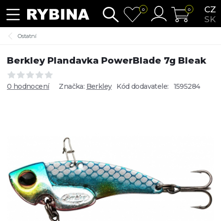
CZ
0
0
SK
Ostatní
Berkley Plandavka PowerBlade 7g Bleak
0 hodnocení
Značka:
Berkley
Kód dodavatele:
1595284