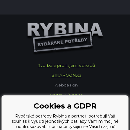
Tvorba a pronájem eshopů
BINARGON.cz
webdesign
Vortex Vision.cz
Cookies a GDPR
Copyright © 2009 - 2026,
Rybářské potřeby Rybina a partneři potřebují Váš
Rybářské potřeby Rybina
souhlas k využití jednotlivých dat, aby Vám mimo jiné
mohli ukazovat informace týkající se Vašich zájmů