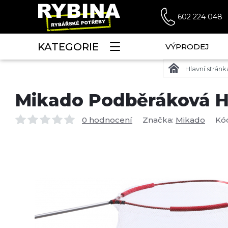
602 224 048
KATEGORIE
VÝPRODEJ
Hlavní stránk
Mikado Podběráková Hl
0 hodnocení
Značka:
Mikado
Kó