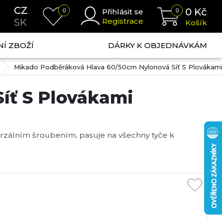
CZ
0
Kč
0
Přihlásit se
0
SK
Registrace
Košík
NÍ ZBOŽÍ
DÁRKY K OBJEDNÁVKÁM
Mikado Podběráková Hlava 60/50cm Nylonová Síť S Plovákam
íť S Plovákami
erzálním šroubením, pasuje na všechny tyče k