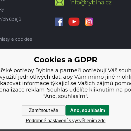
info@rybina.cz
ky
ích údajů
hlasy a cookies
Cookies a GDPR
řské potřeby Rybina a partneři potřebují Váš souh
využití jednotlivých dat, aby Vám mimo jiné mohl
kazovat informace týkající se Vašich zájmů pomo
onalizace reklam. Souhlas udělíte kliknutím na po
"Ano, souhlasím".
Zamítnout vše
Ano, souhlasím
Podrobné nastavení s vysvětlením zde