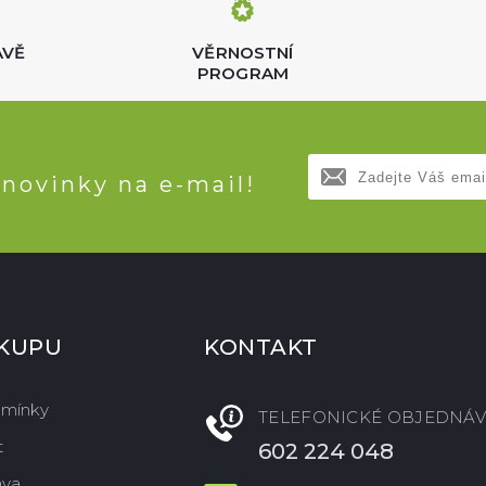
AVĚ
VĚRNOSTNÍ
PROGRAM
 novinky na e-mail!
ÁKUPU
KONTAKT
dmínky
TELEFONICKÉ OBJEDNÁV
t
602 224 048
ava