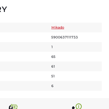
RY
Mikado
5900637111733
1
65
61
51
6