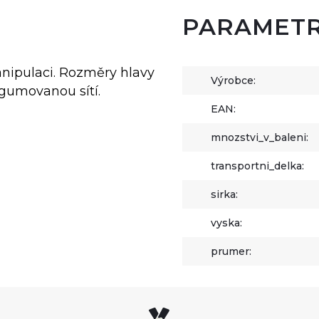
PARAMET
anipulaci. Rozměry hlavy
Výrobce:
ogumovanou sítí.
EAN:
mnozstvi_v_baleni:
transportni_delka:
sirka:
vyska:
prumer: