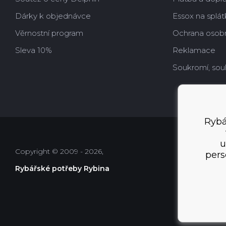
Dárky k objednávce
Essox na splát
Věrnostní program
Ochrana osobn
Sleva 10%
Reklamace
Soukromí, sou
Rybá
u
Copyright © 2009 - 2026,
pers
Rybářské potřeby Rybina