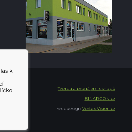
las k
i
cí
Tvorba a pronájem eshopů
líčko
BINARGON.cz
webdesign
Vortex Vision.cz