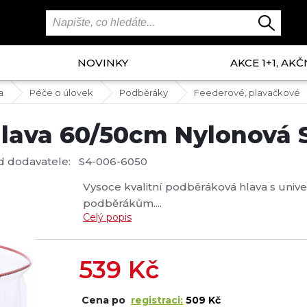
NOVINKY
AKCE 1+1, AKČ
a
Péče o úlovek
Podběráky
Feederové, plavačkové
ava 60/50cm Nylonová S
d dodavatele:
S4-006-6050
Vysoce kvalitní podběráková hlava s univ
podběrákům....
Celý popis
539
Kč
Cena po
registraci:
509 Kč