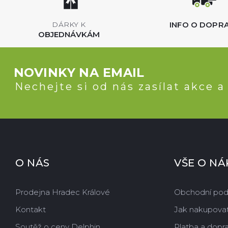
INFO O DOPR
DÁRKY K
OBJEDNÁVKÁM
NOVINKY NA EMAIL
Nechejte si od nás zasílat akce a
O NÁS
VŠE O N
Prodejna Hradec Králové
Obchodní po
Kontakt
Jak nakupova
Soutěž o ceny Delphin
Platba a dopr